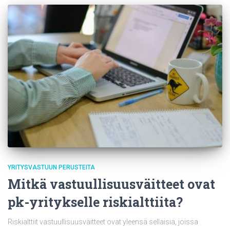
YRITYSVASTUUN PERUSTEITA
Mitkä vastuullisuusväitteet ovat
pk-yritykselle riskialttiita?
Riskialttiit vastuullisuusväitteet ovat yleensä sellaisia, joissa