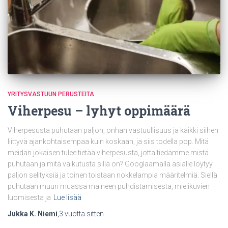
YRITYSVASTUUN PERUSTEITA
Viherpesu – lyhyt oppimäärä
Viherpesusta puhutaan paljon, onhan vastuullisuus ja kaikki siihen
liittyvä ajankohtaisempaa kuin koskaan, ja siis todella pop. Mitä
meidän jokaisen tulee tietää viherpesusta, jotta tiedämme mistä
puhutaan ja mitä vaikutusta sillä on? Googlaamalla asialle löytyy
paljon selityksiä ja toinen toistaan nokkelampia määritelmiä. Siellä
puhutaan muun muassa maineen puhdistamisesta, mielikuvien
luomisesta ja
Lue lisää
Jukka K. Niemi
,
3 vuotta
sitten