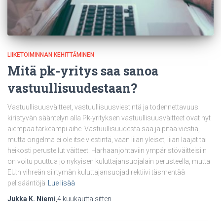
LIIKETOIMINNAN KEHITTÄMINEN
Mitä pk-yritys saa sanoa
vastuullisuudestaan?
Vastuullisuusväitteet, vastuullisuusviestintä ja todennettavuus
kiristyvän sääntelyn alla Pk-yrityksen vastuullisuusväitteet ovat nyt
aiempaa tärkeämpi aihe. Vastuullisuudesta saa ja pitää viestiä,
mutta ongelma ei ole itse viestintä, vaan liian yleiset, liian laajat tai
heikosti perustellut väitteet. Harhaanjohtaviin ympäristöväitteisiin
on voitu puuttua jo nykyisen kuluttajansuojalain perusteella, mutta
EU:n vihreän siirtymän kuluttajansuojadirektiivi täsmentää
pelisääntöjä
Lue lisää
Jukka K. Niemi
,
4 kuukautta
sitten