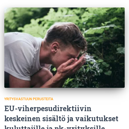
YRITYSVASTUUN PERUSTEITA
EU-viherpesudirektiivin
keskeinen sisältö ja vaikutukset
kuluttajille ja pk-yrityksille