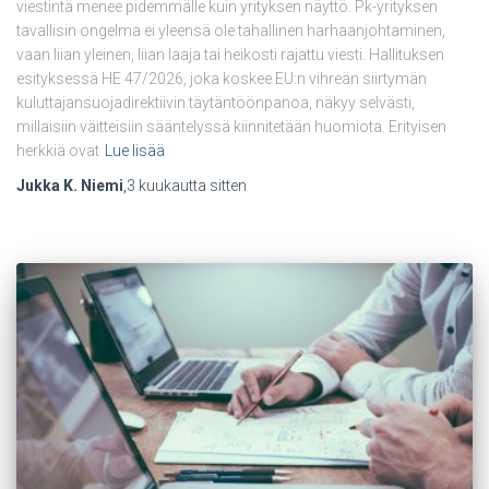
viestintä menee pidemmälle kuin yrityksen näyttö. Pk-yrityksen
tavallisin ongelma ei yleensä ole tahallinen harhaanjohtaminen,
vaan liian yleinen, liian laaja tai heikosti rajattu viesti. Hallituksen
esityksessä HE 47/2026, joka koskee EU:n vihreän siirtymän
kuluttajansuojadirektiivin täytäntöönpanoa, näkyy selvästi,
millaisiin väitteisiin sääntelyssä kiinnitetään huomiota. Erityisen
herkkiä ovat
Lue lisää
Jukka K. Niemi
,
3 kuukautta
sitten