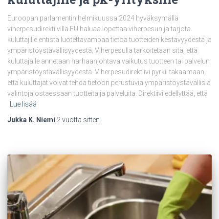
Euroopan parlamentin helmikuussa 2024 hyväksymällä
viherpesudirektiivillä EU haluaa lopettaa viherpesun ja tarjota
kuluttajille entistä luotettavampaa tietoa tuotteiden kestävyydestä ja
ympäristöystävällisyydestä. Viherpesulla tarkoitetaan sitä, että
kuluttajalle annetaan harhaanjohtava vaikutus tuotteen tai palvelun
ympäristöystävällisyydestä. Viherpesudirektiivi pyrkii takaamaan,
että kuluttajat voivat tehdä tietoon perustuvia ympäristöystävällisiä
valintoja ostaessaan tuotteita ja palveluita. Direktiivi edellyttää, että
Lue lisää
Jukka K. Niemi
,
2 vuotta
sitten