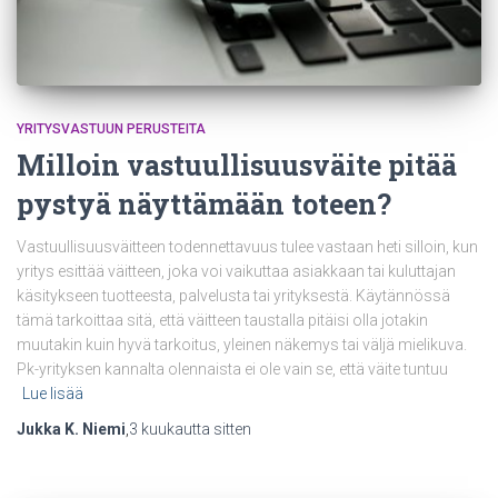
YRITYSVASTUUN PERUSTEITA
Milloin vastuullisuusväite pitää
pystyä näyttämään toteen?
Vastuullisuusväitteen todennettavuus tulee vastaan heti silloin, kun
yritys esittää väitteen, joka voi vaikuttaa asiakkaan tai kuluttajan
käsitykseen tuotteesta, palvelusta tai yrityksestä. Käytännössä
tämä tarkoittaa sitä, että väitteen taustalla pitäisi olla jotakin
muutakin kuin hyvä tarkoitus, yleinen näkemys tai väljä mielikuva.
Pk-yrityksen kannalta olennaista ei ole vain se, että väite tuntuu
Lue lisää
Jukka K. Niemi
,
3 kuukautta
sitten