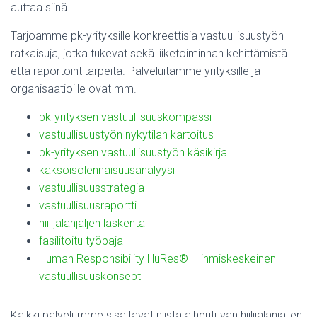
auttaa siinä.
Tarjoamme pk-yrityksille konkreettisia vastuullisuustyön
ratkaisuja, jotka tukevat sekä liiketoiminnan kehittämistä
että raportointitarpeita. Palveluitamme yrityksille ja
organisaatioille ovat mm.
pk-yrityksen vastuullisuuskompassi
vastuullisuustyön nykytilan kartoitus
pk-yrityksen vastuullisuustyön käsikirja
kaksoisolennaisuusanalyysi
vastuullisuusstrategia
vastuullisuusraportti
hiilijalanjäljen laskenta
fasilitoitu työpaja
Human Responsibility HuRes® – ihmiskeskeinen
vastuullisuuskonsepti
Kaikki palvelumme sisältävät niistä aiheutuvan hiilijalanjäljen