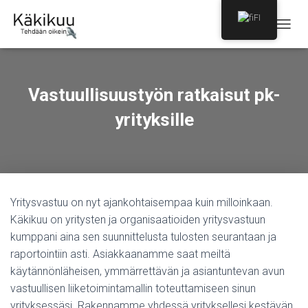
FI
N
A
V
I
G
Vastuullisuustyön ratkaisut pk-
O
I
yrityksille
N
T
I
P
Ä
Ä
Yritysvastuu on nyt ajankohtaisempaa kuin milloinkaan.
L
L
Käkikuu on yritysten ja organisaatioiden yritysvastuun
E
kumppani aina sen suunnittelusta tulosten seurantaan ja
/
raportointiin asti. Asiakkaanamme saat meiltä
P
O
käytännönläheisen, ymmärrettävän ja asiantuntevan avun
I
vastuullisen liiketoimintamallin toteuttamiseen sinun
S
yrityksessäsi. Rakennamme yhdessä yrityksellesi kestävän