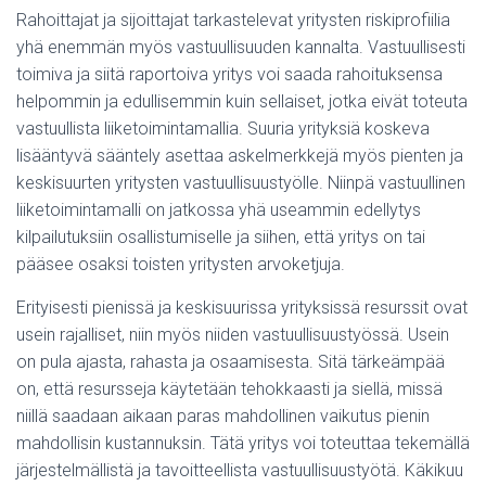
Rahoittajat ja sijoittajat tarkastelevat yritysten riskiprofiilia
yhä enemmän myös vastuullisuuden kannalta. Vastuullisesti
toimiva ja siitä raportoiva yritys voi saada rahoituksensa
helpommin ja edullisemmin kuin sellaiset, jotka eivät toteuta
vastuullista liiketoimintamallia. Suuria yrityksiä koskeva
lisääntyvä sääntely asettaa askelmerkkejä myös pienten ja
keskisuurten yritysten vastuullisuustyölle. Niinpä vastuullinen
liiketoimintamalli on jatkossa yhä useammin edellytys
kilpailutuksiin osallistumiselle ja siihen, että yritys on tai
pääsee osaksi toisten yritysten arvoketjuja.
Erityisesti pienissä ja keskisuurissa yrityksissä resurssit ovat
usein rajalliset, niin myös niiden vastuullisuustyössä. Usein
on pula ajasta, rahasta ja osaamisesta. Sitä tärkeämpää
on, että resursseja käytetään tehokkaasti ja siellä, missä
niillä saadaan aikaan paras mahdollinen vaikutus pienin
mahdollisin kustannuksin. Tätä yritys voi toteuttaa tekemällä
järjestelmällistä ja tavoitteellista vastuullisuustyötä. Käkikuu