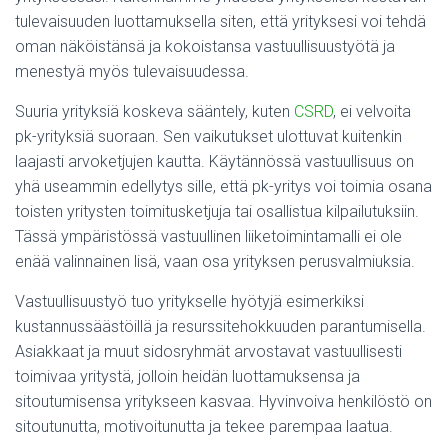
tulevaisuuden luottamuksella siten, että yrityksesi voi tehdä
oman näköistänsä ja kokoistansa vastuullisuustyötä ja
menestyä myös tulevaisuudessa.
Suuria yrityksiä koskeva sääntely, kuten
CSRD
, ei velvoita
pk-yrityksiä suoraan. Sen vaikutukset ulottuvat kuitenkin
laajasti arvoketjujen kautta. Käytännössä vastuullisuus on
yhä useammin edellytys sille, että pk-yritys voi toimia osana
toisten yritysten toimitusketjuja tai osallistua kilpailutuksiin.
Tässä ympäristössä vastuullinen liiketoimintamalli ei ole
enää valinnainen lisä, vaan osa yrityksen perusvalmiuksia.
Vastuullisuustyö tuo yritykselle hyötyjä esimerkiksi
kustannussäästöillä ja resurssitehokkuuden parantumisella.
Asiakkaat ja muut sidosryhmät arvostavat vastuullisesti
toimivaa yritystä, jolloin heidän luottamuksensa ja
sitoutumisensa yritykseen kasvaa. Hyvinvoiva henkilöstö on
sitoutunutta, motivoitunutta ja tekee parempaa laatua.