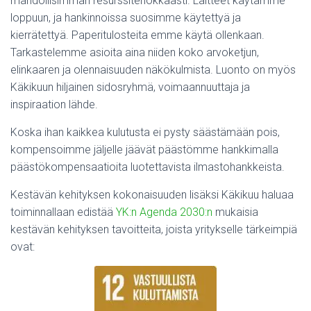
mahdollisimman resurssitehokkaasti. Laitteet käytämme
loppuun, ja hankinnoissa suosimme käytettyä ja
kierrätettyä. Paperitulosteita emme käytä ollenkaan.
Tarkastelemme asioita aina niiden koko arvoketjun,
elinkaaren ja olennaisuuden näkökulmista. Luonto on myös
Käkikuun hiljainen sidosryhmä, voimaannuuttaja ja
inspiraation lähde.
Koska ihan kaikkea kulutusta ei pysty säästämään pois,
kompensoimme jäljelle jäävät päästömme hankkimalla
päästökompensaatioita luotettavista ilmastohankkeista.
Kestävän kehityksen kokonaisuuden lisäksi Käkikuu haluaa
toiminnallaan edistää
YK:n Agenda 2030:n
mukaisia
kestävän kehityksen tavoitteita, joista yritykselle tärkeimpiä
ovat: