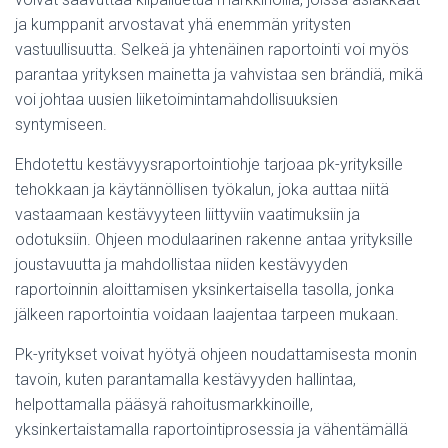
ja kumppanit arvostavat yhä enemmän yritysten
vastuullisuutta. Selkeä ja yhtenäinen raportointi voi myös
parantaa yrityksen mainetta ja vahvistaa sen brändiä, mikä
voi johtaa uusien liiketoimintamahdollisuuksien
syntymiseen.
Ehdotettu kestävyysraportointiohje tarjoaa pk-yrityksille
tehokkaan ja käytännöllisen työkalun, joka auttaa niitä
vastaamaan kestävyyteen liittyviin vaatimuksiin ja
odotuksiin. Ohjeen modulaarinen rakenne antaa yrityksille
joustavuutta ja mahdollistaa niiden kestävyyden
raportoinnin aloittamisen yksinkertaisella tasolla, jonka
jälkeen raportointia voidaan laajentaa tarpeen mukaan.
Pk-yritykset voivat hyötyä ohjeen noudattamisesta monin
tavoin, kuten parantamalla kestävyyden hallintaa,
helpottamalla pääsyä rahoitusmarkkinoille,
yksinkertaistamalla raportointiprosessia ja vähentämällä