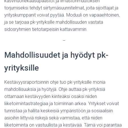
kasvihuonekaasupäästöt ja ilmastonmuutoksen
torjumiseksi tehdyt siirtymäsuunnitelmat, joita sijoittajat ja
yrityskumppanit voivat pyytää. Moduuli on vapaaehtoinen,
ja se tarjoaa pk-yrityksille mahdollisuuden vastata
sidosryhmien tietotarpeisiin kattavammin.
–
Mahdollisuudet ja hyödyt pk-
yrityksille
Kestävyysraportoinnin ohje tuo pk-yrityksille monia
mahdollisuuksia ja hyötyjä. Ohje auttaa pk-yrityksiä
ottamaan kestävyyden kiinteäksi osaksi niiden
liiketoimintastrategiaa ja toiminnan arkea. Yritykset voivat
tunnistaa ja hallita keskeisiä ympäristöön ja sosiaalisiin
asioihin liittyviä riskejä sekä varmistaa, että niiden
liiketoiminta on vastuullista ja kestävää. Tämä voi parantaa