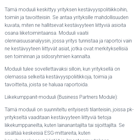
Tämä moduuli keskittyy yrityksen kestävyyspolitiikkoihin,
toimiin ja tavoitteisiin. Se antaa yrityksille mahdollisuuden
kuvata, miten ne hallitsevat kestävyyteen liittyviä asioita
osana liiketoimintaansa. Moduuli vaatii
olennaisuusanalyysin, jossa yritys tunnistaa ja raportoi vain
ne kestävyyteen liittyvät asiat, jotka ovat merkityksellisiä
sen toiminnan ja sidosryhmien kannalta.
Moduuli tulee sovellettavaksi silloin, kun yrityksellä on
olemassa selkeitä kestävyyspoliitikkoja, toimia ja
tavoitteita, joista se haluaa raportoida.
Liikekumppanit-moduuli (Business Partners Module):
Tämä moduuli on suunniteltu erityisesti tilanteisiin, joissa pk-
yritykseltä vaaditaan kestävyyteen liittyviä tietoja
liikekumppaneilta, kuten lainanantajilta tai sijoittajilta. Se
sisältää keskeisiä ESG-mittareita, kuten