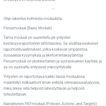
–
Ohje rakentuu kolmesta moduulista:
Perusmoduuli (Basic Module)
Tämä moduuli on suunniteltu pk-yritysten
kestävyysraportoinnin lähtötasoksi. Se sisältää keskeiset
raportointivaatimukset, jotka koskevat ympäristöä,
sosiaalisia kysymyksiä ja liiketoimintakäytäntöjä.
Perusmoduuli on yksinkertainen ja suoraviivainen käyttää, ja
se on suunnattu erityisesti mikroyrityksille.
Yritysten on raportoitava kaikki tässä moduulissa
määritellyt indikaattorit ilman erillistä olennaisuusanalyysiä,
mikä tekee siitä helposti lähestyttävän ja helposti
toteutettavan.
Narratiivinen PAT-moduuli (Policies, Actions, and Targets):