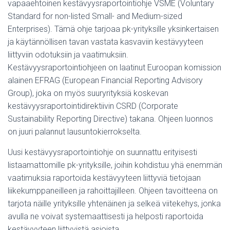
vapaaehtoinen kestävyysraportointiohje VSME (Voluntary
Standard for non-listed Small- and Medium-sized
Enterprises). Tämä ohje tarjoaa pk-yrityksille yksinkertaisen
ja käytännöllisen tavan vastata kasvaviin kestävyyteen
liittyviin odotuksiin ja vaatimuksiin.
Kestävyysraportointiohjeen on laatinut Euroopan komission
alainen EFRAG (European Financial Reporting Advisory
Group), joka on myös suuryrityksiä koskevan
kestävyysraportointidirektiivin CSRD (Corporate
Sustainability Reporting Directive) takana. Ohjeen luonnos
on juuri palannut lausuntokierrokselta.
Uusi kestävyysraportointiohje on suunnattu erityisesti
listaamattomille pk-yrityksille, joihin kohdistuu yhä enemmän
vaatimuksia raportoida kestävyyteen liittyviä tietojaan
liikekumppaneilleen ja rahoittajilleen. Ohjeen tavoitteena on
tarjota näille yrityksille yhtenäinen ja selkeä viitekehys, jonka
avulla ne voivat systemaattisesti ja helposti raportoida
kestävyyteen liittyvistä asioista.