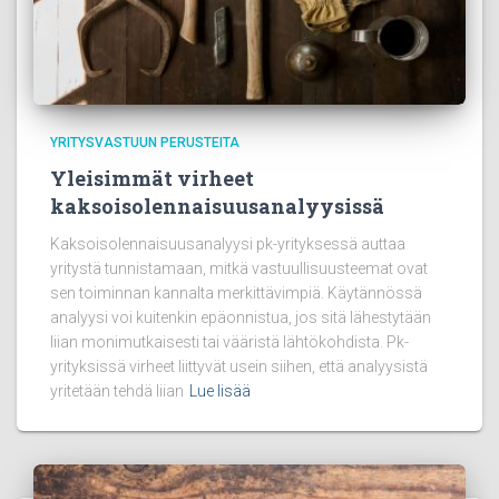
YRITYSVASTUUN PERUSTEITA
Yleisimmät virheet
kaksoisolennaisuusanalyysissä
Kaksoisolennaisuusanalyysi pk-yrityksessä auttaa
yritystä tunnistamaan, mitkä vastuullisuusteemat ovat
sen toiminnan kannalta merkittävimpiä. Käytännössä
analyysi voi kuitenkin epäonnistua, jos sitä lähestytään
liian monimutkaisesti tai vääristä lähtökohdista. Pk-
yrityksissä virheet liittyvät usein siihen, että analyysistä
yritetään tehdä liian
Lue lisää