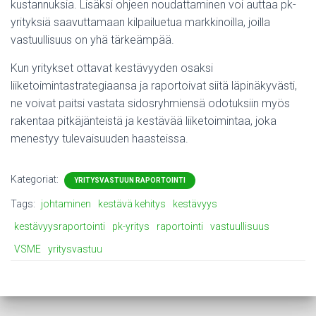
kustannuksia. Lisäksi ohjeen noudattaminen voi auttaa pk-
yrityksiä saavuttamaan kilpailuetua markkinoilla, joilla
vastuullisuus on yhä tärkeämpää.
Kun yritykset ottavat kestävyyden osaksi
liiketoimintastrategiaansa ja raportoivat siitä läpinäkyvästi,
ne voivat paitsi vastata sidosryhmiensä odotuksiin myös
rakentaa pitkäjänteistä ja kestävää liiketoimintaa, joka
menestyy tulevaisuuden haasteissa.
Kategoriat:
YRITYSVASTUUN RAPORTOINTI
Tags:
johtaminen
kestävä kehitys
kestävyys
kestävyysraportointi
pk-yritys
raportointi
vastuullisuus
VSME
yritysvastuu