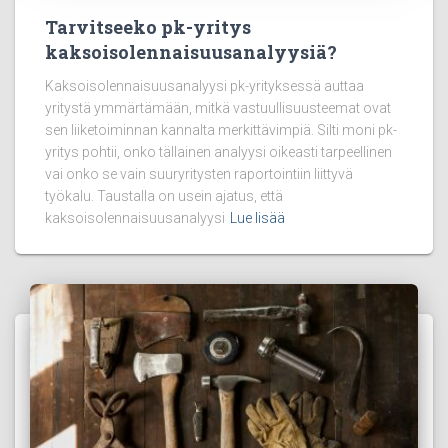
Tarvitseeko pk-yritys
kaksoisolennaisuusanalyysiä?
Kaksoisolennaisuusanalyysi pk-yrityksessä auttaa
yritystä ymmärtämään, mitkä vastuullisuusteemat ovat
sen liiketoiminnan kannalta merkittävimpiä. Silti moni pk-
yritys pohtii, onko tällainen analyysi oikeasti tarpeellinen
vai onko se vain suuryritysten raportointiin liittyvä
työkalu. Taustalla on usein ajatus, että
kaksoisolennaisuusanalyysi
Lue lisää