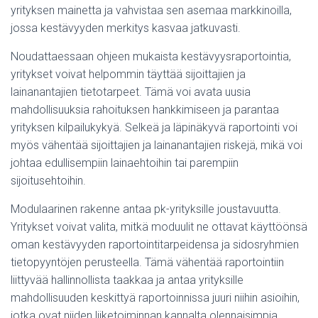
yrityksen mainetta ja vahvistaa sen asemaa markkinoilla,
jossa kestävyyden merkitys kasvaa jatkuvasti.
Noudattaessaan ohjeen mukaista kestävyysraportointia,
yritykset voivat helpommin täyttää sijoittajien ja
lainanantajien tietotarpeet. Tämä voi avata uusia
mahdollisuuksia rahoituksen hankkimiseen ja parantaa
yrityksen kilpailukykyä. Selkeä ja läpinäkyvä raportointi voi
myös vähentää sijoittajien ja lainanantajien riskejä, mikä voi
johtaa edullisempiin lainaehtoihin tai parempiin
sijoitusehtoihin.
Modulaarinen rakenne antaa pk-yrityksille joustavuutta.
Yritykset voivat valita, mitkä moduulit ne ottavat käyttöönsä
oman kestävyyden raportointitarpeidensa ja sidosryhmien
tietopyyntöjen perusteella. Tämä vähentää raportointiin
liittyvää hallinnollista taakkaa ja antaa yrityksille
mahdollisuuden keskittyä raportoinnissa juuri niihin asioihin,
jotka ovat niiden liiketoiminnan kannalta olennaisimpia.