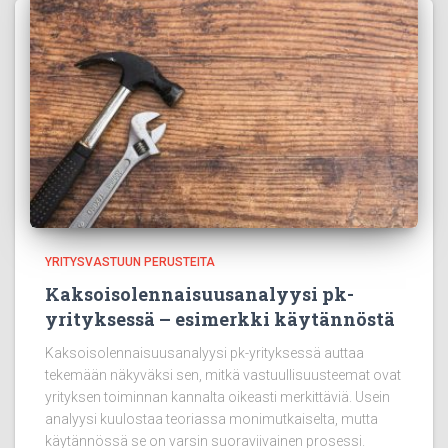
YRITYSVASTUUN PERUSTEITA
Kaksoisolennaisuusanalyysi pk-
yrityksessä – esimerkki käytännöstä
Kaksoisolennaisuusanalyysi pk-yrityksessä auttaa
tekemään näkyväksi sen, mitkä vastuullisuusteemat ovat
yrityksen toiminnan kannalta oikeasti merkittäviä. Usein
analyysi kuulostaa teoriassa monimutkaiselta, mutta
käytännössä se on varsin suoraviivainen prosessi.