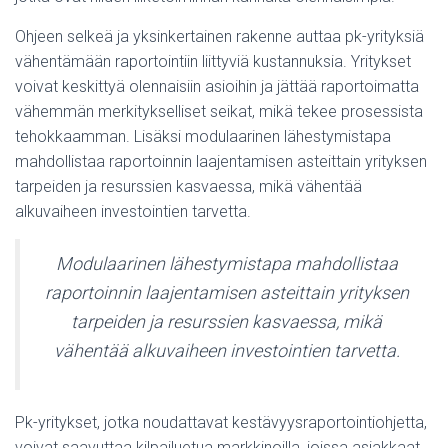
Ohjeen selkeä ja yksinkertainen rakenne auttaa pk-yrityksiä
vähentämään raportointiin liittyviä kustannuksia. Yritykset
voivat keskittyä olennaisiin asioihin ja jättää raportoimatta
vähemmän merkitykselliset seikat, mikä tekee prosessista
tehokkaamman. Lisäksi modulaarinen lähestymistapa
mahdollistaa raportoinnin laajentamisen asteittain yrityksen
tarpeiden ja resurssien kasvaessa, mikä vähentää
alkuvaiheen investointien tarvetta.
Modulaarinen lähestymistapa mahdollistaa
raportoinnin laajentamisen asteittain yrityksen
tarpeiden ja resurssien kasvaessa, mikä
vähentää alkuvaiheen investointien tarvetta.
Pk-yritykset, jotka noudattavat kestävyysraportointiohjetta,
voivat saavuttaa kilpailuetua markkinoilla, joissa asiakkaat