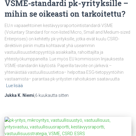
VSME-standardi pk-yrityksille –
mihin se oikeasti on tarkoitettu?
EU:n vapaaehtoinen kestävyysraportointistandardi VSME
(Voluntary Standard for non-listed Micro, Small and Medium-sized
Enterprises) on kehitetty pk-yrityksille, jotka eivät kuulu CSRD-
direktiivin piiriin mutta kohtaavat yhä useammin
vastuullisuustietopyyntöjä asiakkailta, rahoittajilta ja
yhteistyökumppaneilta. Lue myös EU kommission linjauksesta
VSME-standardin käytöstä. Paperilla tavoite on järkevä:–
yhtenäistää vastuullisuustietoa– helpottaa ESG-tietopyyntöihin
vastaamista– parantaa pk-yritysten rahoituksen saatavuutta
Lue lisää
Jukka K. Niemi
,
6 kuukautta
sitten