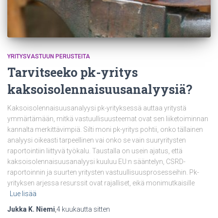
YRITYSVASTUUN PERUSTEITA
Tarvitseeko pk-yritys
kaksoisolennaisuusanalyysiä?
Kaksoisolennaisuusanalyysi pk-yrityksessä auttaa yritystä
ymmärtämään, mitkä vastuullisuusteemat ovat sen liiketoiminnan
kannalta merkittävimpiä. Silti moni pk-yritys pohtii, onko tällainen
analyysi oikeasti tarpeellinen vai onko se vain suuryritysten
raportointiin liittyvä työkalu. Taustalla on usein ajatus, että
kaksoisolennaisuusanalyysi kuuluu EU:n sääntelyn, CSRD-
raportoinnin ja suurten yritysten vastuullisuusprosesseihin. Pk-
yrityksen arjessa resurssit ovat rajalliset, eikä monimutkaisille
Lue lisää
Jukka K. Niemi
,
4 kuukautta
sitten