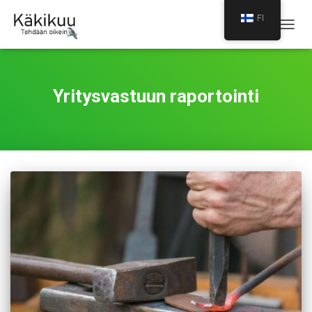
FI
NAVIG
PÄÄLL
Yritysvastuun raportointi