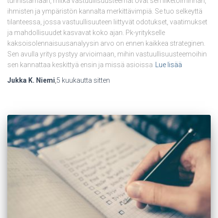
tunnistamaan, mitkä vastuullisuusteemat ovat sen liiketoiminnan,
ihmisten ja ympäristön kannalta merkittävimpiä. Se tuo selkeyttä
tilanteessa, jossa vastuullisuuteen liittyvät odotukset, vaatimukset
ja mahdollisuudet kasvavat koko ajan. Pk-yritykselle
kaksoisolennaisuusanalyysin arvo on ennen kaikkea strateginen.
Sen avulla yritys pystyy arvioimaan, mihin vastuullisuusteemoihin
sen kannattaa keskittyä ensin ja missä asioissa
Lue lisää
Jukka K. Niemi
,
5 kuukautta
sitten