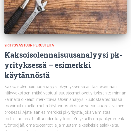
YRITYSVASTUUN PERUSTEITA
Kaksoisolennaisuusanalyysi pk-
yrityksessä – esimerkki
käytännöstä
Kaksoisolennaisuusanalyysi pk-yrityksessä auttaa tekemään
näkyväksi sen, mitkä vastuullisuusteemat ovat yrityksen toiminnan
kannalta oikeasti merkittäviä. Usein analyysi kuulostaa teoriassa
monimutkaiselta, mutta käytännössä se on varsin suoraviivainen
prosessi. Ajatellaan esimerkiksi pk-yritystä, joka valmistaa
metallituotteita teollisuuden käyttöön. Yrityksellä on parikymmentä
työntekijää, oma tuotantotila ja muutamia keskeisiä asiakkaita.