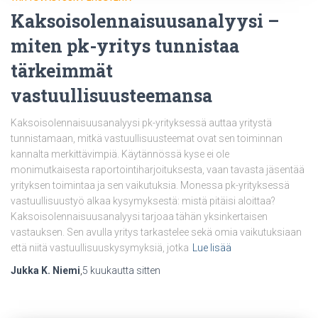
Kaksoisolennaisuusanalyysi –
miten pk-yritys tunnistaa
tärkeimmät
vastuullisuusteemansa
Kaksoisolennaisuusanalyysi pk-yrityksessä auttaa yritystä
tunnistamaan, mitkä vastuullisuusteemat ovat sen toiminnan
kannalta merkittävimpiä. Käytännössä kyse ei ole
monimutkaisesta raportointiharjoituksesta, vaan tavasta jäsentää
yrityksen toimintaa ja sen vaikutuksia. Monessa pk-yrityksessä
vastuullisuustyö alkaa kysymyksestä: mistä pitäisi aloittaa?
Kaksoisolennaisuusanalyysi tarjoaa tähän yksinkertaisen
vastauksen. Sen avulla yritys tarkastelee sekä omia vaikutuksiaan
että niitä vastuullisuuskysymyksiä, jotka
Lue lisää
Jukka K. Niemi
,
5 kuukautta
sitten