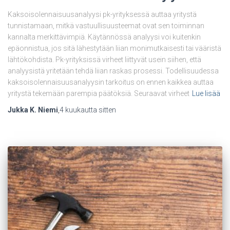
Kaksoisolennaisuusanalyysi pk-yrityksessä auttaa yritystä
tunnistamaan, mitkä vastuullisuusteemat ovat sen toiminnan
kannalta merkittävimpiä. Käytännössä analyysi voi kuitenkin
epäonnistua, jos sitä lähestytään liian monimutkaisesti tai vääristä
lähtökohdista. Pk-yrityksissä virheet liittyvät usein siihen, että
analyysistä yritetään tehdä liian raskas prosessi. Todellisuudessa
kaksoisolennaisuusanalyysin tarkoitus on ennen kaikkea auttaa
yritystä tekemään parempia päätöksiä. Seuraavat virheet
Lue lisää
Jukka K. Niemi
,
4 kuukautta
sitten