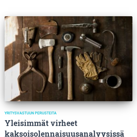
YRITYSVASTUUN PERUSTEITA
Yleisimmät virheet
kaksoisolennaisuusanalyysissä