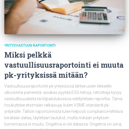
YRITYSVASTUUN RAPORTOINTI
Miksi pelkkä
vastuullisuusraportointi ei muuta
pk-yrityksissä mitään?
Vastuullisuusraportointi pk-yrityksissä lähtee usein liikkeelle
ulkoisesta paineesta: asiakas pyytää ESG-tietoja, rahoittaja kysyy
vastuullisuudesta tai kilpailutuksessa edellytetään raporttia. Tämä
houkuttelee etsimään ratkaisuja, kuten VSME-standardi pk-
yrityksille. Tällöin raportoinnista tulee helposti compliance-tehtävä:
kerätään dataa, täytetään taulukot, mutta mikään yrityksen
toiminnassa ei muutu. Ongelma ei ole datassa. Ongelma on siinä,