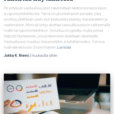
Pk-yrityksen vastuullisuustyö rakennetaan liiketoiminnasta käsin,
ei raportointikehikosta. Tämä on yksinkertainen periaate, joka
unohtuu yllättävän usein, kun keskustelu kääntyy standardeihin ja
vaatimuksiin. Moni pk-yritys aloittaa vastuullisuustyön valitsemalla
mallin tai raportointikehikon. Se tuntuu loogiselta, mutta johtaa
helposti tilanteeseen, jossa tekeminen alistetaan rakenteelle.
Vastuullisuus muuttuu dokumentiksi, ei kehittämiseksi. Toimiva
malli etenee toisin. Ensimmäinen
Lue lisää
Jukka K. Niemi
,
5 kuukautta
sitten