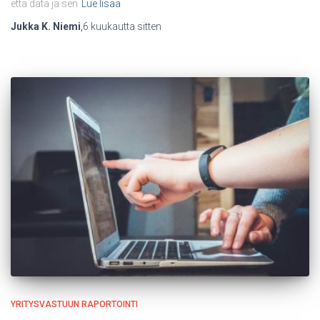
että data ja sen
Lue lisää
Jukka K. Niemi
,
6 kuukautta
sitten
YRITYSVASTUUN RAPORTOINTI