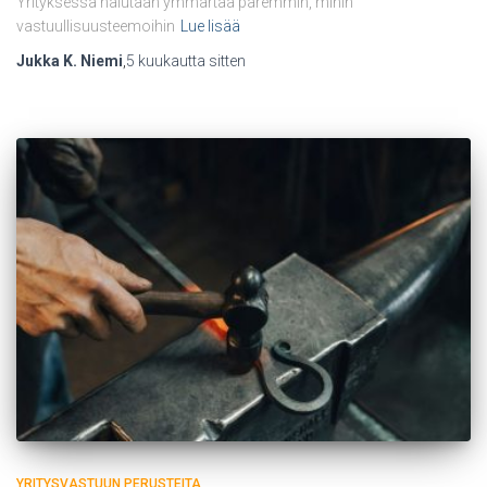
Yrityksessä halutaan ymmärtää paremmin, mihin
vastuullisuusteemoihin
Lue lisää
Jukka K. Niemi
,
5 kuukautta
sitten
YRITYSVASTUUN PERUSTEITA