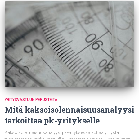
YRITYSVASTUUN PERUSTEITA
Mitä kaksoisolennaisuusanalyysi
tarkoittaa pk-yritykselle
Kaksoisolennaisuusanalyysi pk-yrityksessä auttaa yritystä