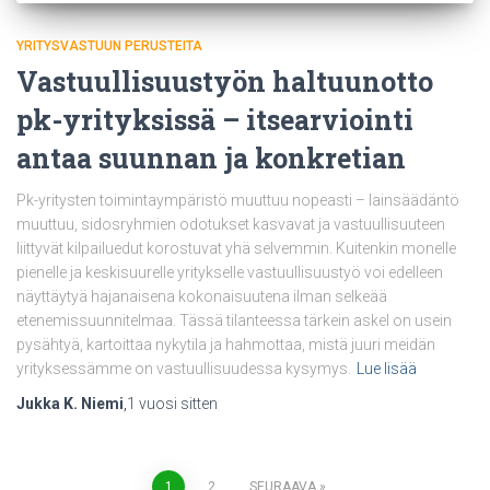
YRITYSVASTUUN PERUSTEITA
Vastuullisuustyön haltuunotto
pk-yrityksissä – itsearviointi
antaa suunnan ja konkretian
Pk-yritysten toimintaympäristö muuttuu nopeasti – lainsäädäntö
muuttuu, sidosryhmien odotukset kasvavat ja vastuullisuuteen
liittyvät kilpailuedut korostuvat yhä selvemmin. Kuitenkin monelle
pienelle ja keskisuurelle yritykselle vastuullisuustyö voi edelleen
näyttäytyä hajanaisena kokonaisuutena ilman selkeää
etenemissuunnitelmaa. Tässä tilanteessa tärkein askel on usein
pysähtyä, kartoittaa nykytila ja hahmottaa, mistä juuri meidän
yrityksessämme on vastuullisuudessa kysymys.
Lue lisää
Jukka K. Niemi
,
1 vuosi
sitten
1
2
SEURAAVA