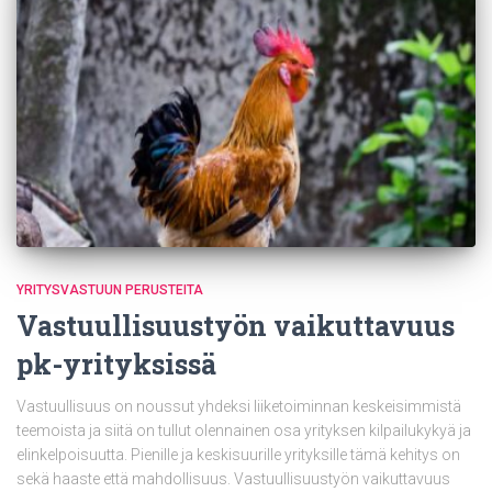
YRITYSVASTUUN PERUSTEITA
Vastuullisuustyön vaikuttavuus
pk-yrityksissä
Vastuullisuus on noussut yhdeksi liiketoiminnan keskeisimmistä
teemoista ja siitä on tullut olennainen osa yrityksen kilpailukykyä ja
elinkelpoisuutta. Pienille ja keskisuurille yrityksille tämä kehitys on
sekä haaste että mahdollisuus. Vastuullisuustyön vaikuttavuus