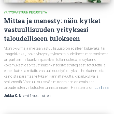
YRITYSVASTUUN PERUSTEITA
Mittaa ja menesty: näin kytket
vastuullisuuden yrityksesi
taloudelliseen tulokseen
Moni pk-yrittäjä mieltää vastuullisuustyön edelleen kulueräksi tai
imagokikaksi, jonka yhteys yrityksen taloudelliseen menestykseen
on parhaimmillaankin epäselvä. Tutkimustieto ja käytännön
kokemukset osoittavat kuitenkin toista: strategisesti toteutettu ja
ennen kaikkea mitattu vastuullisuustyö on yksi tehokkaimmista
keinoista parantaa yrityksen kannattavuutta, kilpailukykyä ja
resilienssiä. Vastuullisuustyön mittaaminen on avain sen
taloudellisten vaikutusten tunnistamiseen. Haasteena on
Lue lisää
Jukka K. Niemi
,
1 vuosi
sitten