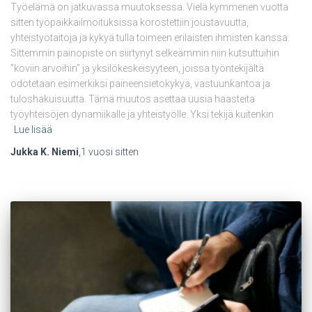
Työelämä on jatkuvassa muutoksessa. Vielä kymmenen vuotta
sitten työpaikkailmoituksissa korostettiin joustavuutta,
yhteistyötaitoja ja kykyä tulla toimeen erilaisten ihmisten kanssa.
Sittemmin painopiste on siirtynyt selkeämmin niin kutsuttuihin
”koviin arvoihin” ja yksilökeskeisyyteen, joissa työntekijältä
odotetaan esimerkiksi paineensietokykyä, vastuunkantoa ja
tuloshakuisuutta. Tämä muutos asettaa uusia haasteita
työyhteisöjen dynamiikalle ja yhteistyölle. Yksi tekijä kuitenkin
Lue lisää
Jukka K. Niemi
,
1 vuosi
sitten