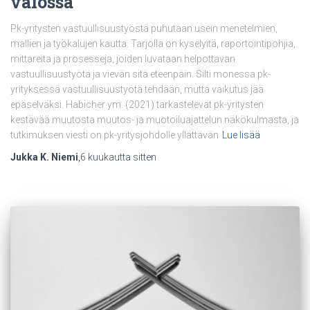
valossa
Pk-yritysten vastuullisuustyöstä puhutaan usein menetelmien,
mallien ja työkalujen kautta. Tarjolla on kyselyitä, raportointipohjia,
mittareita ja prosesseja, joiden luvataan helpottavan
vastuullisuustyötä ja vievän sitä eteenpäin. Silti monessa pk-
yrityksessä vastuullisuustyötä tehdään, mutta vaikutus jää
epäselväksi. Habicher ym. (2021) tarkastelevat pk-yritysten
kestävää muutosta muutos- ja muotoiluajattelun näkökulmasta, ja
tutkimuksen viesti on pk-yritysjohdolle yllättävän
Lue lisää
Jukka K. Niemi
,
6 kuukautta
sitten