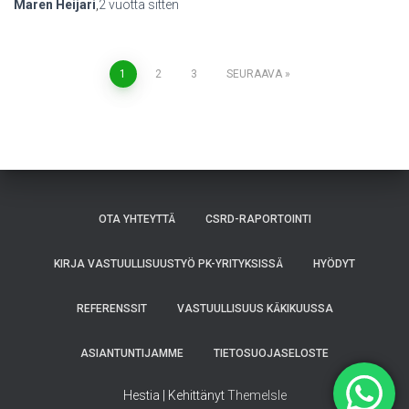
Maren Heijari
,
2 vuotta
sitten
Artikkelien
1
2
3
SEURAAVA
sivutus
OTA YHTEYTTÄ
CSRD-RAPORTOINTI
KIRJA VASTUULLISUUSTYÖ PK-YRITYKSISSÄ
HYÖDYT
REFERENSSIT
VASTUULLISUUS KÄKIKUUSSA
ASIANTUNTIJAMME
TIETOSUOJASELOSTE
Hestia | Kehittänyt
ThemeIsle