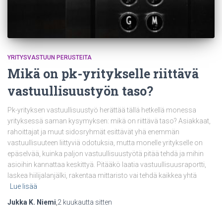
YRITYSVASTUUN PERUSTEITA
Mikä on pk-yritykselle riittävä
vastuullisuustyön taso?
Pk-yrityksen vastuullisuustyö herättää tällä hetkellä monessa
yrityksessä saman kysymyksen: mikä on riittävä taso? Asiakkaat,
rahoittajat ja muut sidosryhmät esittävät yhä enemmän
vastuullisuuteen liittyviä odotuksia, mutta monelle yritykselle on
epäselvää, kuinka paljon vastuullisuustyötä pitää tehdä ja mihin
asioihin kannattaa keskittyä. Pitääkö laatia vastuullisuusraportti,
laskea hiilijalanjälki, rakentaa mittaristo vai tehdä kaikkea yhtä
Lue lisää
Jukka K. Niemi
,
2 kuukautta
sitten