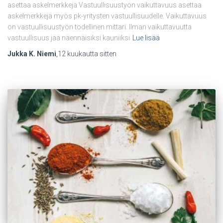
asettaa askelmerkkejä Vastuullisuustyön vaikuttavuus asettaa
askelmerkkejä myös pk-yritysten vastuullisuudelle. Vaikuttavuus
on vastuullisuustyön todellinen mittari. Ilman vaikuttavuutta
vastuullisuus jää näennäisiksi kauniiksi
Lue lisää
Jukka K. Niemi
,
12 kuukautta
sitten