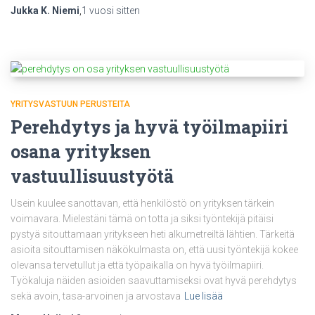
Jukka K. Niemi
,
1 vuosi
sitten
YRITYSVASTUUN PERUSTEITA
Perehdytys ja hyvä työilmapiiri
osana yrityksen
vastuullisuustyötä
Usein kuulee sanottavan, että henkilöstö on yrityksen tärkein
voimavara. Mielestäni tämä on totta ja siksi työntekijä pitäisi
pystyä sitouttamaan yritykseen heti alkumetreiltä lähtien. Tärkeitä
asioita sitouttamisen näkökulmasta on, että uusi työntekijä kokee
olevansa tervetullut ja että työpaikalla on hyvä työilmapiiri.
Työkaluja näiden asioiden saavuttamiseksi ovat hyvä perehdytys
sekä avoin, tasa-arvoinen ja arvostava
Lue lisää