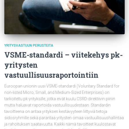
YRITYSVASTUUN PERUSTEITA
VSME-standardi – viitekehys pk-
yritysten
vastuullisuusraportointiin
Euroopan unionin uusi VSME-standardi (Voluntary Standard for
non-listed Micro, Small, and Medium-Sized Enterprises) on
tarkoitettu pk-yrityksille, jotka eivät kuulu CSRD-direktiivin piiriin
mutta haluavat raportoida vastuullisuudestaan. Standardin
tavoitteena on antaa yrityksen kestävyyteen liittyviä tietoja
sidosryhmille sekä parantaa yritysten omaa vastuullisuushallintaa
ja rahoituksen saatavuutta. Kaikki nämä tavoitteet kuulostavat