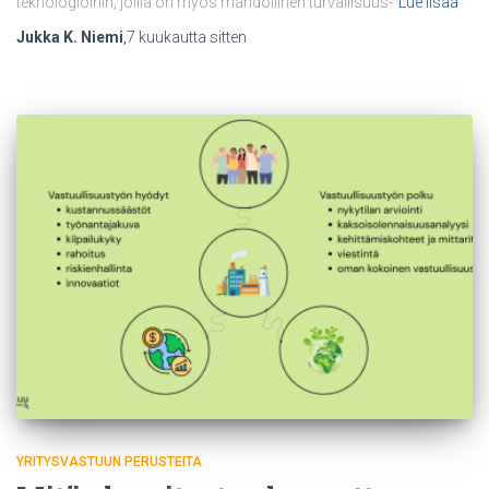
teknologioihin, joilla on myös mahdollinen turvallisuus-
Lue lisää
Jukka K. Niemi
,
7 kuukautta
sitten
YRITYSVASTUUN PERUSTEITA