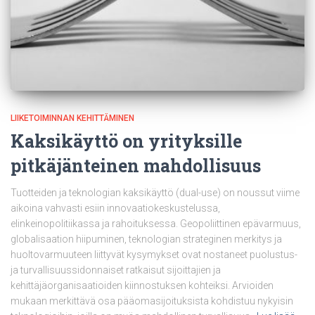
LIIKETOIMINNAN KEHITTÄMINEN
Kaksikäyttö on yrityksille
pitkäjänteinen mahdollisuus
Tuotteiden ja teknologian kaksikäyttö (dual-use) on noussut viime
aikoina vahvasti esiin innovaatiokeskustelussa,
elinkeinopolitiikassa ja rahoituksessa. Geopoliittinen epävarmuus,
globalisaation hiipuminen, teknologian strateginen merkitys ja
huoltovarmuuteen liittyvät kysymykset ovat nostaneet puolustus-
ja turvallisuussidonnaiset ratkaisut sijoittajien ja
kehittäjäorganisaatioiden kiinnostuksen kohteiksi. Arvioiden
mukaan merkittävä osa pääomasijoituksista kohdistuu nykyisin