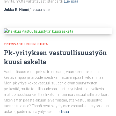
hyviltä, mutta valitettavasti standardi
Lue lisää
Jukka K. Niemi
,
1 vuosi
sitten
YRITYSVASTUUN PERUSTEITA
Pk-yrityksen vastuullisuustyön
kuusi askelta
Vastuullisuus ei ole pelkkä trendisana, vaan keino rakentaa
kestävämpää ja taloudellisesti kannattavampaa liiketoimintaa.
Moni pk-yritys kokee vastuullisuuden olevan suuryritysten
pelikenttä, mutta todellisuudessa juuri pk-yrityksillä on valtavia
mahdollisuuksia kehittää liiketoimintaansa vastuullisilla teoillaan.
Miten sitten päästä alkuun ja varmistaa, että vastuullisuustyö
tuottaa tuloksia? Tässä ovat pk-yrityksen vastuullisuustyön kuusi
askelta, joiden avulla yrityksesi
Lue lisää