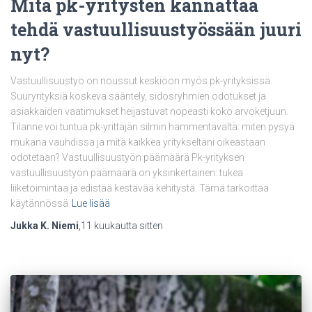
Mitä pk-yritysten kannattaa
tehdä vastuullisuustyössään juuri
nyt?
Vastuullisuustyö on noussut keskiöön myös pk-yrityksissä.
Suuryrityksiä koskeva sääntely, sidosryhmien odotukset ja
asiakkaiden vaatimukset heijastuvat nopeasti koko arvoketjuun.
Tilanne voi tuntua pk-yrittäjän silmin hämmentävältä: miten pysyä
mukana vauhdissa ja mitä kaikkea yritykseltäni oikeastaan
odotetaan? Vastuullisuustyön päämäärä Pk-yrityksen
vastuullisuustyön päämäärä on yksinkertainen: tukea
liiketoimintaa ja edistää kestävää kehitystä. Tämä tarkoittaa
käytännössä
Lue lisää
Jukka K. Niemi
,
11 kuukautta
sitten