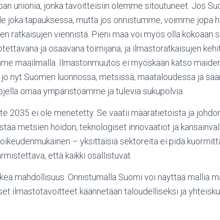
n unionia, jonka tavoitteisiin olemme sitoutuneet. Jos Su
le joka tapauksessa, mutta jos onnistumme, voimme jopa 
n ratkaisujen viennistä. Pieni maa voi myös olla kokoaan s
tettavana ja osaavana toimijana, ja ilmastoratkaisujen kehi
e maailmalla. Ilmastonmuutos ei myöskään katso maiden 
 jo nyt Suomen luonnossa, metsissä, maataloudessa ja sään 
ojella omaa ympäristöämme ja tulevia sukupolvia.
oite 2035 ei ole menetetty. Se vaatii määrätietoista ja johd
distää metsien hoidon, teknologiset innovaatiot ja kansainvä
 oikeudenmukainen – yksittäisiä sektoreita ei pidä kuormitt
mistettava, että kaikki osallistuvat.
ea mahdollisuus. Onnistumalla Suomi voi näyttää mallia maa
et ilmastotavoitteet käännetään taloudelliseksi ja yhteisku