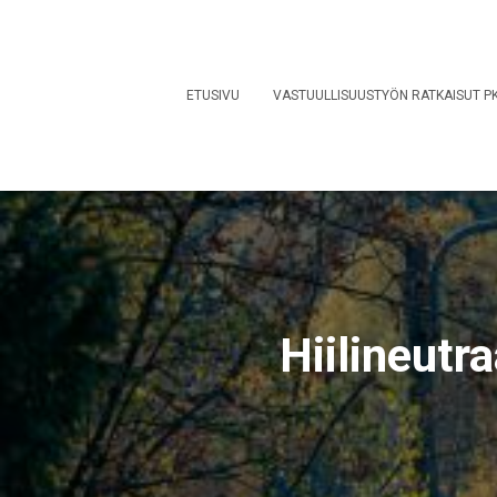
ETUSIVU
VASTUULLISUUSTYÖN RATKAISUT PK
Hiilineutr