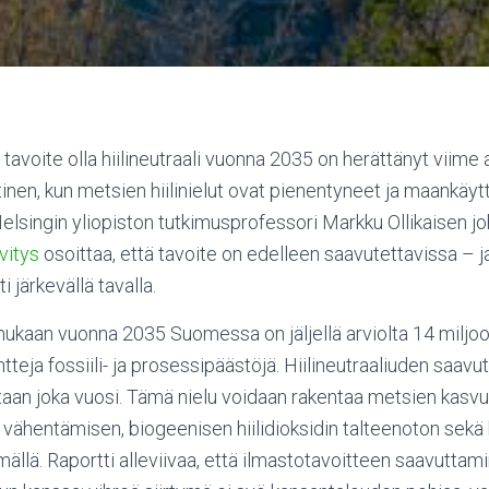
avoite olla hiilineutraali vuonna 2035 on herättänyt viime a
tinen, kun metsien hiilinielut ovat pienentyneet ja maankäy
lsingin yliopiston tutkimusprofessori Markku Ollikaisen j
vitys
osoittaa, että tavoite on edelleen saavutettavissa – j
 järkevällä tavalla.
 mukaan vuonna 2035 Suomessa on jäljellä arviolta 14 miljo
entteja fossiili- ja prosessipäästöjä. Hiilineutraaliuden saavu
itaan joka vuosi. Tämä nielu voidaan rakentaa metsien kasv
vähentämisen, biogeenisen hiilidioksidin talteenoton sekä
ällä. Raportti alleviivaa, että ilmastotavoitteen saavuttami