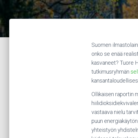
Suomen ilmastolain t
onko se enää realis
kasvaneet? Tuore He
tutkimusryhmän
sel
kansantaloudellisesti
Ollikaisen raportin
hiilidioksidiekvival
vastaava nielu tarv
puun energiakäytön 
yhteistyön yhdistelm