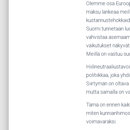
Olemme osa Euroopa
maksu lankeaa meil
kustannustehokkaide
Suomi tunnetaan luo
vahvistaa asemaamm
vaikutukset näkyvät
Meillä on vastuu su
Hiilineutraaliustav
politiikkaa, joka yh
Siirtymän on oltava
mutta samalla on var
Tämä on ennen kaikk
miten kunnianhimois
voimavaraksi.