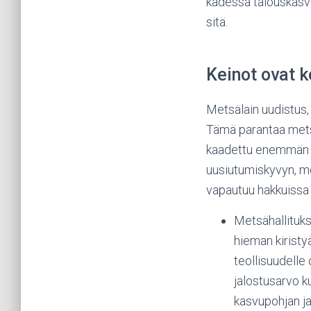
kädessä talouskasvu
sitä.
Keinot ovat k
Metsälain uudistus,
Tämä parantaa mets
kaadettu enemmän k
uusiutumiskyvyn, met
vapautuu hakkuissa
Metsähallituks
hieman kiristy
teollisuudelle
jalostusarvo k
kasvupohjan ja