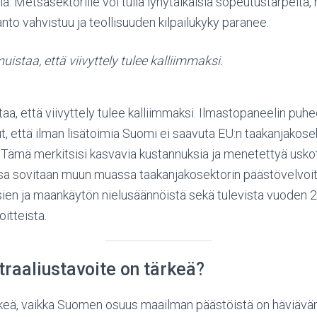
ia. Metsäsektorille voi tulla lyhytaikaisia sopeutustarpeita
anto vahvistuu ja teollisuuden kilpailukyky paranee.
staa, että viivyttely tulee kalliimmaksi.
a, että viivyttely tulee kalliimmaksi. Ilmastopaneelin puhe
, että ilman lisätoimia Suomi ei saavuta EU:n taakanjakos
a. Tämä merkitsisi kasvavia kustannuksia ja menetettyä usko
ssa sovitaan muun muassa taakanjakosektorin päästövelvoi
sien ja maankäytön nielusäännöistä sekä tulevista vuoden 
itteista.
utraaliustavoite on tärkeä?
rkeä, vaikka Suomen osuus maailman päästöistä on häviävän