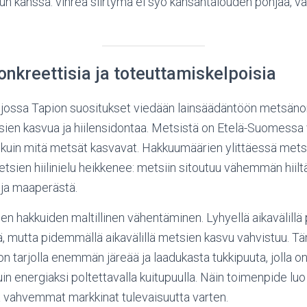
n kanssa: vihreä siirtymä ei syö kansantalouden pohjaa, va
onkreettisia ja toteuttamiskelpoisia
 jossa Tapion suositukset viedään lainsäädäntöön metsänomi
ien kasvua ja hiilensidontaa. Metsistä on Etelä-Suomessa
uin mitä metsät kasvavat. Hakkuumäärien ylittäessä mets
sien hiilinielu heikkenee: metsiin sitoutuu vähemmän hiiltä
 ja maaperästä.
en hakkuiden maltillinen vähentäminen. Lyhyellä aikavälillä 
ä, mutta pidemmällä aikavälillä metsien kasvu vahvistuu. 
 on tarjolla enemmän järeää ja laadukasta tukkipuuta, jolla 
uin energiaksi poltettavalla kuitupuulla. Näin toimenpide 
 vahvemmat markkinat tulevaisuutta varten.