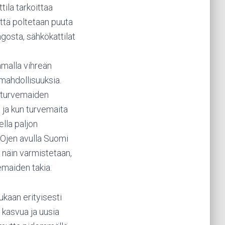
ila tarkoittaa
ttä poltetaan puuta
ngosta, sähkökattilat
amalla vihreän
 mahdollisuuksia.
n turvemaiden
 ja kun turvemaita
ella paljon
MOjen avulla Suomi
 näin varmistetaan,
emaiden takia.
ukaan erityisesti
ä kasvua ja uusia