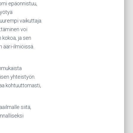
omi epäonnistuu,
hyötyä
uurempi vaikuttaja.
ttäminen voi
kokoa, ja sen
ääri-ilmiöissä.
onmukaista
lisen yhteistyön.
aa kohtuuttomasti,
ilmalle siitä,
nnalliseksi