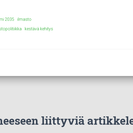
omi 2035
ilmasto
stopolitiikka
kestävä kehitys
eeseen liittyviä artikkel