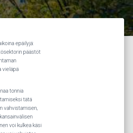
ikoina epäilyjä:
ttösektorin päästöt
ohtaman
a vieläpä
onaa tonnia
ttamiseksi tätä
un vahvistamisen,
 kansainvälisen
nen voi kulkea käsi