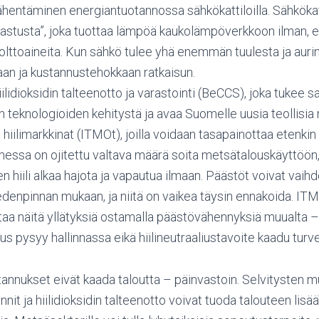
hentäminen energiantuotannossa sähkökattiloilla. Sähkökatt
astusta”, joka tuottaa lämpöä kaukolämpöverkkoon ilman, e
 polttoaineita. Kun sähkö tulee yhä enemmän tuulesta ja auri
aan ja kustannustehokkaan ratkaisun.
ilidioksidin talteenotto ja varastointi (BeCCS), joka tukee s
n teknologioiden kehitystä ja avaa Suomelle uusia teollisia
 hiilimarkkinat (ITMOt), joilla voidaan tasapainottaa etenki
essa on ojitettu valtava määrä soita metsätalouskäyttöön,
en hiili alkaa hajota ja vapautua ilmaan. Päästöt voivat vaihd
edenpinnan mukaan, ja niitä on vaikea täysin ennakoida. IT
taa näitä yllätyksiä ostamalla päästövähennyksiä muualta –
us pysyy hallinnassa eikä hiilineutraaliustavoite kaadu turv
annukset eivät kaada taloutta – päinvastoin. Selvitysten m
nnit ja hiilidioksidin talteenotto voivat tuoda talouteen lisä