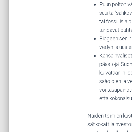
Puun polton vä
suurta ”sähköv
tai fossiilisia
tarjoavat puht
Biogeenisen hi
vedyn ja uusie
Kansainväliset
päästöjä. Suom
kuivataan, niid
sääolojen ja v
voi tasapainot
että kokonaisu
Näiden toimien kust
sähkökattilainvestoi