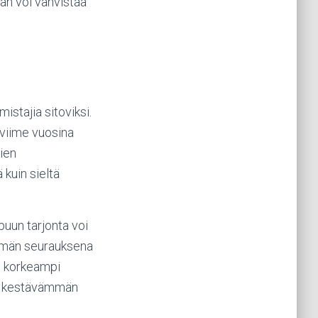
an voi vahvistaa
stajia sitoviksi.
 viime vuosina
ien
 kuin sieltä
puun tarjonta voi
Tämän seurauksena
on korkeampi
luo kestävämmän