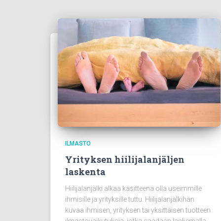
ILMASTO
Yrityksen hiilijalanjäljen
laskenta
Hiilijalanjälki alkaa käsitteenä olla useimmille
ihmisille ja yrityksille tuttu. Hiilijalanjälkihän
kuvaa ihmisen, yrityksen tai yksittäisen tuotteen