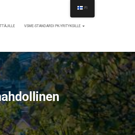
FI
TTÄJILLE
VSME-STANDARDI PK-YRITYKSILLE
mahdollinen