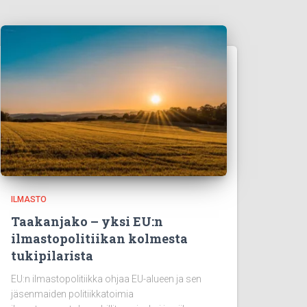
ILMASTO
Taakanjako – yksi EU:n
ilmastopolitiikan kolmesta
tukipilarista
EU:n ilmastopolitiikka ohjaa EU-alueen ja sen
jäsenmaiden politiikkatoimia