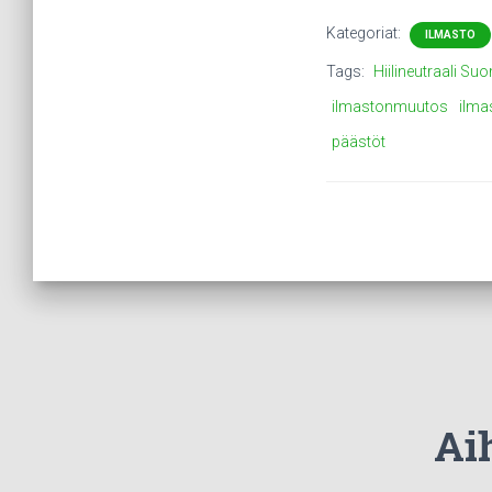
Kategoriat:
ILMASTO
Tags:
Hiilineutraali Su
ilmastonmuutos
ilma
päästöt
Aih