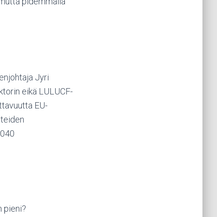
, mutta pidemmällä
enjohtaja Jyri
ektorin eikä LULUCF-
ttavuutta EU-
tteiden
2040
 pieni?