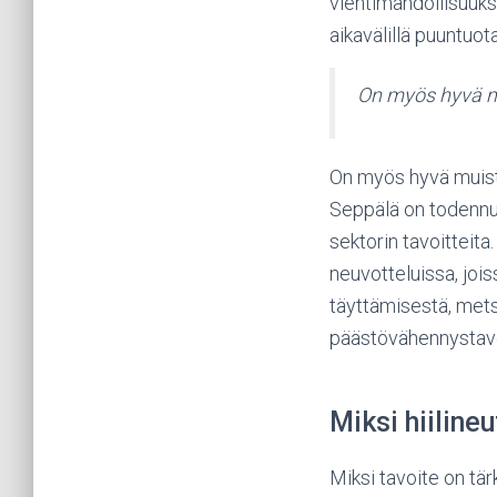
vientimahdollisuuks
aikavälillä puuntuot
On myös hyvä mui
On myös hyvä muista
Seppälä on todennut
sektorin tavoitteit
neuvotteluissa, joi
täyttämisestä, met
päästövähennystavo
Miksi hiiline
Miksi tavoite on tä