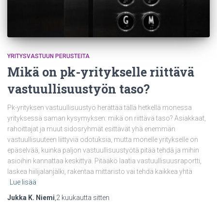
YRITYSVASTUUN PERUSTEITA
Mikä on pk-yritykselle riittävä
vastuullisuustyön taso?
Pk-yrityksen vastuullisuustyö herättää tällä hetkellä monessa
yrityksessä saman kysymyksen: mikä on riittävä taso? Asiakkaat,
rahoittajat ja muut sidosryhmät esittävät yhä enemmän
vastuullisuuteen liittyviä odotuksia, mutta monelle yritykselle on
epäselvää, kuinka paljon vastuullisuustyötä pitää tehdä ja mihin
asioihin kannattaa keskittyä. Pitääkö laatia vastuullisuusraportti,
laskea hiilijalanjälki, rakentaa mittaristo vai tehdä kaikkea yhtä
Lue lisää
Jukka K. Niemi
,
2 kuukautta
sitten