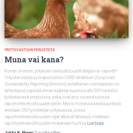
YRITYSVASTUUN PERUSTEITA
Muna vai kana?
Kumpi oli ensin, yrityksen vastuullisuusstrategia vai -raportti?
Yritysten kestävyysraportoinnin CSRD-direktiivin (Corporate
Sustainability Reporting Directive) asteittainen voimaantulo on
aiheuttanut säpinää ennen kaikkea suurissa alle 500 henkilöä
työllistävissä yrityksissä, jotka ovat ensi vuonna tulossa
raportointivelvollisuuden piiriin. Myös monessa keskisuuressa
enintään 250 työntekijän yrityksessä, joissa
raportointivelvollisuuden rajat alkavat lähestyä, mietitään
raportointivelvollisuuden mukanaan tuomia
Lue lisää
Jukka K. Niemi
,
2 vuotta
sitten