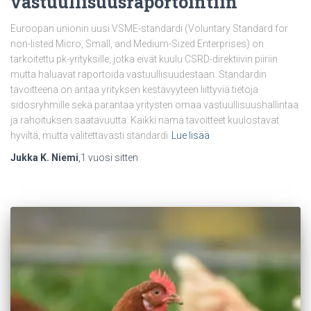
vastuullisuusraportointiin
Euroopan unionin uusi VSME-standardi (Voluntary Standard for
non-listed Micro, Small, and Medium-Sized Enterprises) on
tarkoitettu pk-yrityksille, jotka eivät kuulu CSRD-direktiivin piiriin
mutta haluavat raportoida vastuullisuudestaan. Standardin
tavoitteena on antaa yrityksen kestävyyteen liittyviä tietoja
sidosryhmille sekä parantaa yritysten omaa vastuullisuushallintaa
ja rahoituksen saatavuutta. Kaikki nämä tavoitteet kuulostavat
hyviltä, mutta valitettavasti standardi
Lue lisää
Jukka K. Niemi
,
1 vuosi
sitten