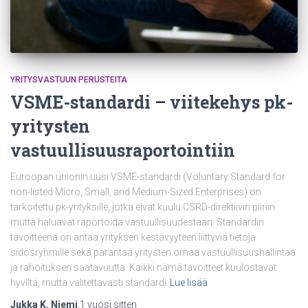
YRITYSVASTUUN PERUSTEITA
VSME-standardi – viitekehys pk-
yritysten
vastuullisuusraportointiin
Euroopan unionin uusi VSME-standardi (Voluntary Standard for
non-listed Micro, Small, and Medium-Sized Enterprises) on
tarkoitettu pk-yrityksille, jotka eivät kuulu CSRD-direktiivin piiriin
mutta haluavat raportoida vastuullisuudestaan. Standardin
tavoitteena on antaa yrityksen kestävyyteen liittyviä tietoja
sidosryhmille sekä parantaa yritysten omaa vastuullisuushallintaa
ja rahoituksen saatavuutta. Kaikki nämä tavoitteet kuulostavat
hyviltä, mutta valitettavasti standardi
Lue lisää
Jukka K. Niemi
,
1 vuosi
sitten