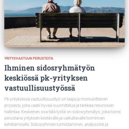
YRITYSVASTUUN PERUSTEITA
Ihminen sidosryhmätyön
keskiössä pk-yrityksen
vastuullisuustyössä
Pk-yrityksissä vastuullisuustyö on laaja ja moniulotteinen
prosessi, joka vaatii hyvää suunnittelua ja tarkkaa resurssien
hallintaa. Keskeinen osa tätä työtä on sidosryhmätyö, joka toimii
perustana yrityksen kestävälle ja vaikuttavalle toiminnan
kehittämiselle. Sidosryhmien tunnistaminen, analysointi ja