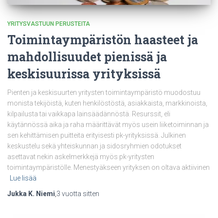
YRITYSVASTUUN PERUSTEITA
Toimintaympäristön haasteet ja
mahdollisuudet pienissä ja
keskisuurissa yrityksissä
Pienten ja keskisuurten yritysten toimintaympäristö muodostuu
monista tekijöistä, kuten henkilöstöstä, asiakkaista, markkinoista,
kilpailusta tai vaikkapa lainsäädännöstä. Resurssit, eli
käytännössä aika ja raha määrittävät myös usein liiketoiminnan ja
sen kehittämisen puitteita erityisesti pk-yrityksissä. Julkinen
keskustelu sekä yhteiskunnan ja sidosryhmien odotukset
asettavat nekin askelmerkkejä myös pk-yritysten
toimintaympäristölle. Menestyäkseen yrityksen on oltava aktiivinen
Lue lisää
Jukka K. Niemi
,
3 vuotta
sitten