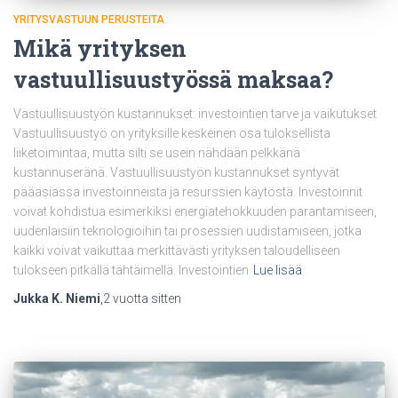
YRITYSVASTUUN PERUSTEITA
Mikä yrityksen
vastuullisuustyössä maksaa?
Vastuullisuustyön kustannukset: investointien tarve ja vaikutukset
Vastuullisuustyö on yrityksille keskeinen osa tuloksellista
liiketoimintaa, mutta silti se usein nähdään pelkkänä
kustannuseränä. Vastuullisuustyön kustannukset syntyvät
pääasiassa investoinneista ja resurssien käytöstä. Investoinnit
voivat kohdistua esimerkiksi energiatehokkuuden parantamiseen,
uudenlaisiin teknologioihin tai prosessien uudistamiseen, jotka
kaikki voivat vaikuttaa merkittävästi yrityksen taloudelliseen
tulokseen pitkällä tähtäimellä. Investointien
Lue lisää
Jukka K. Niemi
,
2 vuotta
sitten