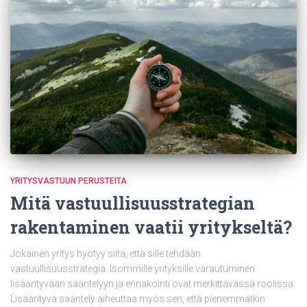
YRITYSVASTUUN PERUSTEITA
Mitä vastuullisuusstrategian
rakentaminen vaatii yritykseltä?
Jokainen yritys hyötyy siitä, että sille tehdään
vastuullisuusstrategia. Isommille yrityksille varautuminen
lisääntyvään sääntelyyn ja ennakointi ovat merkittävässä roolissa.
Lisääntyvä sääntely aiheuttaa myös sen, että pienemmätkin