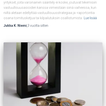
yritykset, joita varsinainen sääntely ei koske, joutuvat tekemisiin
vastuullisuusasioiden kanssa viimeistään siinä vaiheessa, kun
niiltä aletaan edellyttää vastuullisuusstrategiaa ja -raportointia
osana toimitusketjua tai kilpailutuksiin osallistumista.
Lue lisää
Jukka K. Niemi
,
3 vuotta
sitten