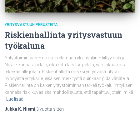
YRITYSVASTUUN PERUSTEITA
Riskienhallinta yritysvastuun
työkaluna
Yritystoimintaan – niin kuin elämään yleensäkin – liittyy riskejä.
Niitä ei kannata pelätä, eikä niitä tarvitse pelätä, varsinkaan jos
tekee asialle jotain. Riskienhallinta on yksi yritysvastuutyön
hyödyistä yrityksille, eikä sen merkitystä suinkaan pidä vähätellä.
Riskienhallinta on kaiken yritystoiminnan tärkeä työkalu. Yrityksen
kannalta riski kuvaa sitä mahdollisuutta, että tapahtuu jotain, mikä
Lue lisää
Jukka K. Niemi
,
3 vuotta
sitten