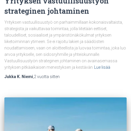
Yrityksen vastuullisuustyön
strateginen johtaminen
Yrityksen vastuullisuustyö on parhaimmillaan kokonaisvaltaista,
strategista ja vaikuttavaa toimintaa, jolla liitetään eettiset,
taloudelliset, sosiaaliset ja ympäristönäkökulmat yrityksen
liiketoiminnan ytimeen. Se ei rajoitu lakien ja säädösten
noudattamiseen, vaan on aloitteellista ja luovaa toimintaa, joka luo
arvoa yritykselle, sen sidosryhmille ja yhteiskunnalle.
Vastuullisuustyön strateginen johtaminen on avainasemassa
yrityksen pitkäaikaisen menestyksen ja kestävän
Lue lisää
Jukka K. Niemi
,
2 vuotta
sitten