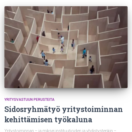
YRITYSVASTUUN PERUSTEITA
Sidosryhmätyö yritystoiminnan
kehittämisen työkaluna
Yritystoiminnan – ja miksei instituutioiden ja yhdistystenkin –