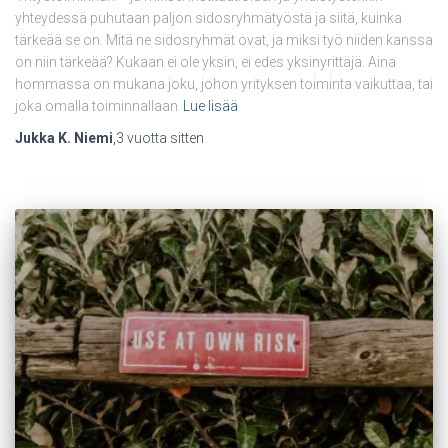
yhteydessä puhutaan paljon sidosryhmätyöstä ja siitä, kuinka
tärkeää se on. Mitä ne sidosryhmät ovat, ja miksi työ niiden kanssa
on niin tärkeää? Kukaan ei ole yksin, ei edes yksinyrittäjä. Aina
hommassa on mukana joku, johon yrityksen toiminta vaikuttaa, tai
joka omalla toiminnallaan
Lue lisää
Jukka K. Niemi
,
3 vuotta
sitten