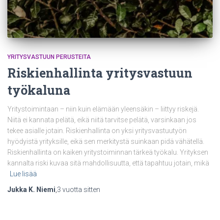
YRITYSVASTUUN PERUSTEITA
Riskienhallinta yritysvastuun
työkaluna
Yritystoimintaan – niin kuin elämään yleensäkin – liittyy riskejä.
Niitä ei kannata pelätä, eikä niitä tarvitse pelätä, varsinkaan jos
tekee asialle jotain. Riskienhallinta on yksi yritysvastuutyön
hyödyistä yrityksille, eikä sen merkitystä suinkaan pidä vähätellä.
Riskienhallinta on kaiken yritystoiminnan tärkeä työkalu. Yrityksen
kannalta riski kuvaa sitä mahdollisuutta, että tapahtuu jotain, mikä
Lue lisää
Jukka K. Niemi
,
3 vuotta
sitten