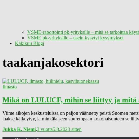
VSME-raportointi pk-yrityksille – mitä se tarkoittaa käy
VSME pk-yrityksille – usein kysytyt kysymykset
Käkikuu Blogi
taakanjakosektori
Ilmasto
Mikä on LULUCF, mihin se liittyy ja mitä s
Viime aikojen keskusteluissa on paljon väännetty peistä Suomen metsis
taakse kätkeytyy, ja minkälaiseen suurempaan kokonaisuuteen se liittyy?
Jukka K. Niemi
,
3 vuotta
5.8.2023
sitten