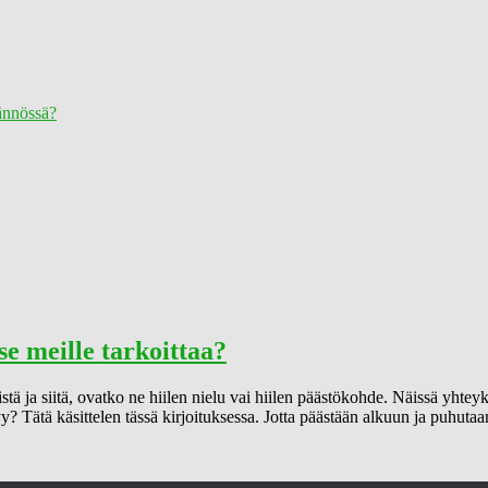
tännössä?
e meille tarkoittaa?
tä ja siitä, ovatko ne hiilen nielu vai hiilen päästökohde. Näissä yht
 Tätä käsittelen tässä kirjoituksessa. Jotta päästään alkuun ja puhutaan