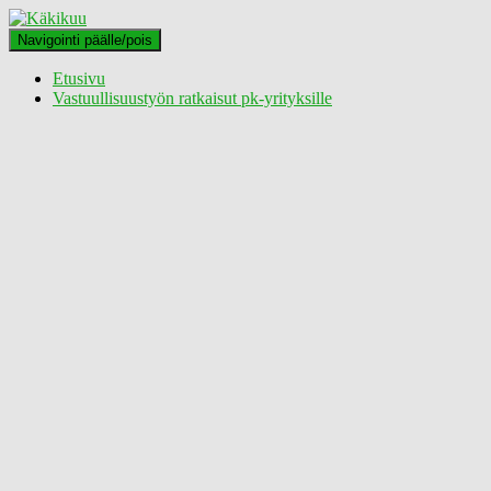
Navigointi päälle/pois
Etusivu
Vastuullisuustyön ratkaisut pk-yrityksille