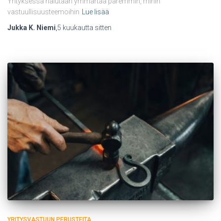
Yrityksessä halutaan ymmärtää paremmin, mihin
vastuullisuusteemoihin
Lue lisää
Jukka K. Niemi
,
5 kuukautta
sitten
YRITYSVASTUUN PERUSTEITA