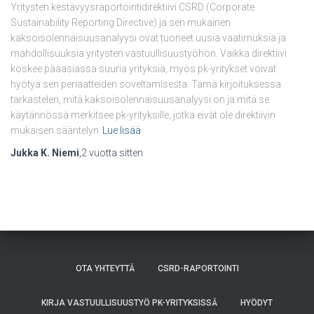
Yritysten kestävyysraportointidirektiivi CSRD (Corporate
Sustainability Reporting Directive) ja sen mukainen
kaksoisolennaisuusanalyysi ovat tuoneet uusia vaatimuksia ja
mahdollisuuksia yritysten vastuullisuustyöhön. Vaikka direktiivi
koskee pääasiassa suuria yrityksiä, myös pk-yritykset voivat
hyötyä sen periaatteiden soveltamisesta. Tämä kirjoituksessa
tarkastelen, mitä kaksoisolennaisuusanalyysi on ja mitä se
käytännössä merkitsee pk-yrityksille, jotka eivät ole direktiivin
mukaisen sääntelyn
Lue lisää
Jukka K. Niemi
,
2 vuotta
sitten
OTA YHTEYTTÄ
CSRD-RAPORTOINTI
KIRJA VASTUULLISUUSTYÖ PK-YRITYKSISSÄ
HYÖDYT