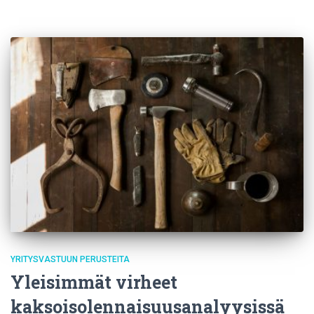
YRITYSVASTUUN PERUSTEITA
Yleisimmät virheet
kaksoisolennaisuusanalyysissä