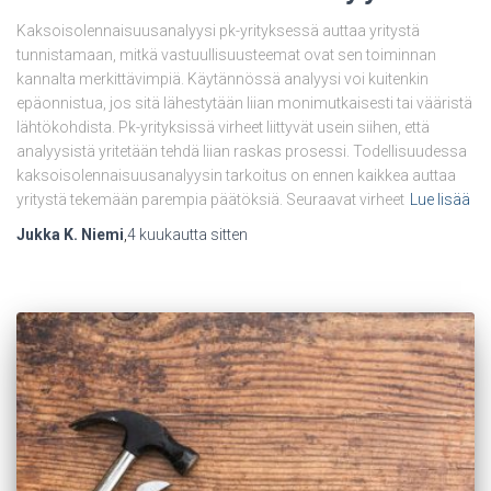
Kaksoisolennaisuusanalyysi pk-yrityksessä auttaa yritystä
tunnistamaan, mitkä vastuullisuusteemat ovat sen toiminnan
kannalta merkittävimpiä. Käytännössä analyysi voi kuitenkin
epäonnistua, jos sitä lähestytään liian monimutkaisesti tai vääristä
lähtökohdista. Pk-yrityksissä virheet liittyvät usein siihen, että
analyysistä yritetään tehdä liian raskas prosessi. Todellisuudessa
kaksoisolennaisuusanalyysin tarkoitus on ennen kaikkea auttaa
yritystä tekemään parempia päätöksiä. Seuraavat virheet
Lue lisää
Jukka K. Niemi
,
4 kuukautta
sitten