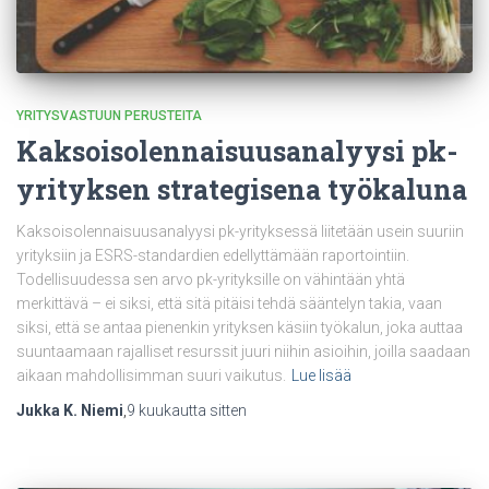
YRITYSVASTUUN PERUSTEITA
Kaksoisolennaisuusanalyysi pk-
yrityksen strategisena työkaluna
Kaksoisolennaisuusanalyysi pk-yrityksessä liitetään usein suuriin
yrityksiin ja ESRS-standardien edellyttämään raportointiin.
Todellisuudessa sen arvo pk-yrityksille on vähintään yhtä
merkittävä – ei siksi, että sitä pitäisi tehdä sääntelyn takia, vaan
siksi, että se antaa pienenkin yrityksen käsiin työkalun, joka auttaa
suuntaamaan rajalliset resurssit juuri niihin asioihin, joilla saadaan
aikaan mahdollisimman suuri vaikutus.
Lue lisää
Jukka K. Niemi
,
9 kuukautta
sitten