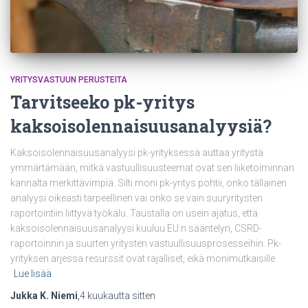
YRITYSVASTUUN PERUSTEITA
Tarvitseeko pk-yritys
kaksoisolennaisuusanalyysiä?
Kaksoisolennaisuusanalyysi pk-yrityksessä auttaa yritystä
ymmärtämään, mitkä vastuullisuusteemat ovat sen liiketoiminnan
kannalta merkittävimpiä. Silti moni pk-yritys pohtii, onko tällainen
analyysi oikeasti tarpeellinen vai onko se vain suuryritysten
raportointiin liittyvä työkalu. Taustalla on usein ajatus, että
kaksoisolennaisuusanalyysi kuuluu EU:n sääntelyn, CSRD-
raportoinnin ja suurten yritysten vastuullisuusprosesseihin. Pk-
yrityksen arjessa resurssit ovat rajalliset, eikä monimutkaisille
Lue lisää
Jukka K. Niemi
,
4 kuukautta
sitten