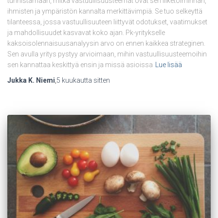
tunnistamaan, mitkä vastuullisuusteemat ovat sen liiketoiminnan,
ihmisten ja ympäristön kannalta merkittävimpiä. Se tuo selkeyttä
tilanteessa, jossa vastuullisuuteen liittyvät odotukset, vaatimukset
ja mahdollisuudet kasvavat koko ajan. Pk-yritykselle
kaksoisolennaisuusanalyysin arvo on ennen kaikkea strateginen.
Sen avulla yritys pystyy arvioimaan, mihin vastuullisuusteemoihin
sen kannattaa keskittyä ensin ja missä asioissa
Lue lisää
Jukka K. Niemi
,
5 kuukautta
sitten