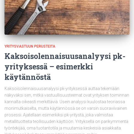
YRITYSVASTUUN PERUSTEITA
Kaksoisolennaisuusanalyysi pk-
yrityksessä – esimerkki
käytännöstä
Kaksoisolennaisuusanalyysi pk-yrityksessä auttaa tekemään
näkyväksi sen, mitkä vastuullisuusteemat ovat yrityksen toiminnan
kannalta oikeasti merkittäviä. Usein analyysi kuulostaa teoriassa
monimutkaiselta, mutta käytännössä se on varsin suoraviivainen
prosessi. Ajatellaan esimerkiksi pk-yritystä, joka valmistaa
metallituotteita teollisuuden käyttöön. Yrityksellä on parikymmentä
työntekijää, oma tuotantotila ja muutamia keskeisiä asiakkaita.