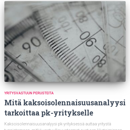
YRITYSVASTUUN PERUSTEITA
Mitä kaksoisolennaisuusanalyysi
tarkoittaa pk-yritykselle
Kaksoisolennaisuusanalyysi pk-yrityksessä auttaa yritystä