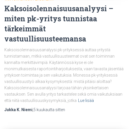
Kaksoisolennaisuusanalyysi –
miten pk-yritys tunnistaa
tärkeimmät
vastuullisuusteemansa
Kaksoisolennaisuusanalyysi pk-yrityksessä auttaa yritystä
tunnistamaan, mitkä vastuullisuusteemat ovat sen toiminnan
kannalta merkittävimpiä. Käytännössä kyse ei ole
monimutkaisesta raportointiharjoituksesta, vaan tavasta jäsentää
yrityksen toimintaa ja sen vaikutuksia. Monessa pk-yrityksessä
vastuullisuustyö alkaa kysymyksestä: mistä pitäisi aloittaa?
Kaksoisolennaisuusanalyysi tarjoaa tähän yksinkertaisen
vastauksen. Sen avulla yritys tarkastelee sekä omia vaikutuksiaan
että niitä vastuullisuuskysymyksiä, jotka
Lue lisää
Jukka K. Niemi
,
5 kuukautta
sitten