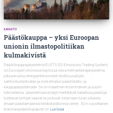
ILMASTO
Päästökauppa – yksi Euroopan
unionin ilmastopolitiikan
kulmakivistä
Päästökauppajärjestelmä EU ETS (EU Emissions Trading System)
on Euroopan Unionissa käytössä oleva hiilimarkkinajärjestelmä,
joka perustuu energiaintensiivisten teollisuusalojen,
sähköntuotantoalan ja siviili-ilmailun päästökatto- ja
kauppajärjestelmään. Se on maailman ensimmäinen ja suurin
hiilimarkkina. Järjestelmässä tietyt merkittävät haitallisia päästöjä
tuottavat toimijat saavat tai joutuvat ostamaan luvan jokaista
ilmaan päästämäänsä hiilidioksiditonnia varten. EU:n vuosittainen
kokonaispäästölupapotti on
Lue lisää