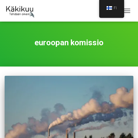
FI
NAVIG
PÄÄLL
euroopan komissio