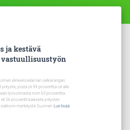
s ja kestävä
 vastuullisuustyön
Suomen elinkeinoelämän selkärangan.
stä, joista yli 99 prosenttia oli alle
 maan työvoimasta noin 63 prosenttia.
 eli 56 prosentti kaikesta yritysten
k-sektorin merkitystä Suomen
Lue lisää