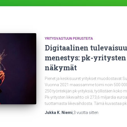
YRITYSVASTUUN PERUSTEITA
Digitaalinen tulevaisuu
menestys: pk-yritysten
näkymät
Pienet ja keskisuuret yritykset muodostavat 
Vuonna 2021 maassamme toimi noin 500 000 yrity
250 työntekijän pk-yrityksiä, työllistäen koko
Pk-yritysten liikevaihto oli 273,6 miljardia euroa
tuottamasta liikevaihdosta. Tämä kuvastaa p
Jukka K. Niemi
,
3 vuotta
sitten