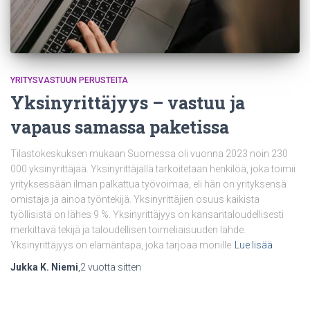
YRITYSVASTUUN PERUSTEITA
Yksinyrittäjyys – vastuu ja
vapaus samassa paketissa
Tilastokeskuksen mukaan Suomessa oli vuonna 2023 noin 230
000 yksinyrittäjää. Yksinyrittäjällä tarkoitetaan henkilöä, joka toimii
yrityksessään ilman palkattua työvoimaa, eli hän on yrityksensä
omistaja ja ainoa työntekijä. Yksinyrittäjien osuus kaikista
työllisistä on lähes 9 %. Yksinyrittäjyys on kansantaloudellisesti
merkittävä tekijä ja taloudellisen toimeliaisuuden lähde.
Yksinyrittäjyys on elämäntapa, joka tarjoaa monille
Lue lisää
Jukka K. Niemi
,
2 vuotta
sitten