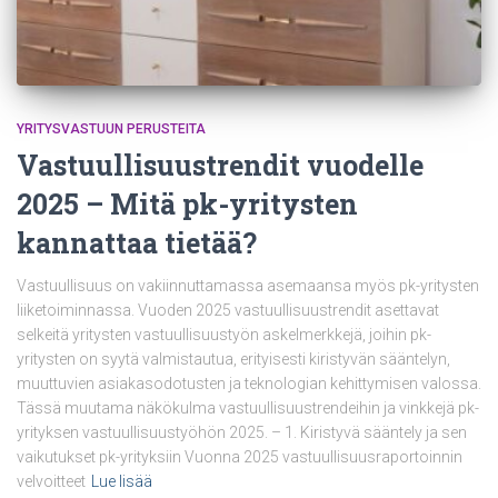
YRITYSVASTUUN PERUSTEITA
Vastuullisuustrendit vuodelle
2025 – Mitä pk-yritysten
kannattaa tietää?
Vastuullisuus on vakiinnuttamassa asemaansa myös pk-yritysten
liiketoiminnassa. Vuoden 2025 vastuullisuustrendit asettavat
selkeitä yritysten vastuullisuustyön askelmerkkejä, joihin pk-
yritysten on syytä valmistautua, erityisesti kiristyvän sääntelyn,
muuttuvien asiakasodotusten ja teknologian kehittymisen valossa.
Tässä muutama näkökulma vastuullisuustrendeihin ja vinkkejä pk-
yrityksen vastuullisuustyöhön 2025. – 1. Kiristyvä sääntely ja sen
vaikutukset pk-yrityksiin Vuonna 2025 vastuullisuusraportoinnin
velvoitteet
Lue lisää