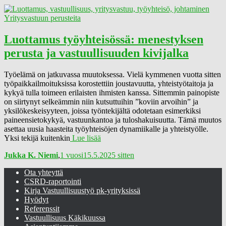
Yritysvastuun perusteita
Luottamus työyhteisössä: menestyksen
perusta ja vastuullisuuden kivijalka
Työelämä on jatkuvassa muutoksessa. Vielä kymmenen vuotta sitten
työpaikkailmoituksissa korostettiin joustavuutta, yhteistyötaitoja ja
kykyä tulla toimeen erilaisten ihmisten kanssa. Sittemmin painopiste
on siirtynyt selkeämmin niin kutsuttuihin ”koviin arvoihin” ja
yksilökeskeisyyteen, joissa työntekijältä odotetaan esimerkiksi
paineensietokykyä, vastuunkantoa ja tuloshakuisuutta. Tämä muutos
asettaa uusia haasteita työyhteisöjen dynamiikalle ja yhteistyölle.
Yksi tekijä kuitenkin
Lue lisää
Jukka K. Niemi
,
1 vuosi
15.5.2025
sitten
Ota yhteyttä
CSRD-raportointi
Kirja Vastuullisuustyö pk-yrityksissä
Hyödyt
Referenssit
Vastuullisuus Käkikuussa