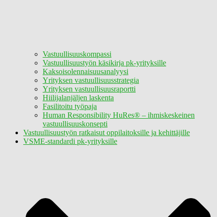
Vastuullisuuskompassi
Vastuullisuustyön käsikirja pk-yrityksille
Kaksoisolennaisuusanalyysi
Yrityksen vastuullisuusstrategia
Yrityksen vastuullisuusraportti
Hiilijalanjäljen laskenta
Fasilitoitu työpaja
Human Responsibility HuRes® – ihmiskeskeinen
vastuullisuuskonsepti
Vastuullisuustyön ratkaisut oppilaitoksille ja kehittäjille
VSME-standardi pk-yrityksille