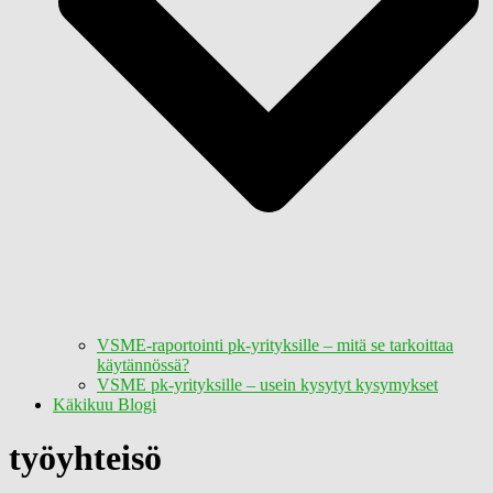
VSME-raportointi pk-yrityksille – mitä se tarkoittaa
käytännössä?
VSME pk-yrityksille – usein kysytyt kysymykset
Käkikuu Blogi
työyhteisö