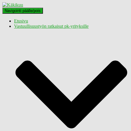
Navigointi päälle/pois
Etusivu
Vastuullisuustyön ratkaisut pk-yrityksille