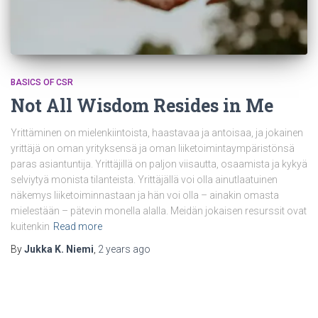
BASICS OF CSR
Not All Wisdom Resides in Me
Yrittäminen on mielenkiintoista, haastavaa ja antoisaa, ja jokainen
yrittäjä on oman yrityksensä ja oman liiketoimintaympäristönsä
paras asiantuntija. Yrittäjillä on paljon viisautta, osaamista ja kykyä
selviytyä monista tilanteista. Yrittäjällä voi olla ainutlaatuinen
näkemys liiketoiminnastaan ja hän voi olla – ainakin omasta
mielestään – pätevin monella alalla. Meidän jokaisen resurssit ovat
kuitenkin
Read more
By
Jukka K. Niemi
,
2 years
ago