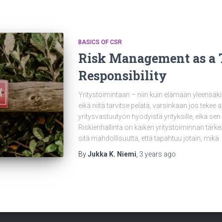
BASICS OF CSR
Risk Management as a T
Responsibility
Yritystoimintaan – niin kuin elämään yleensäkin –
eikä niitä tarvitse pelätä, varsinkaan jos tekee a
yritysvastuutyön hyödyistä yrityksille, eikä se
Riskienhallinta on kaiken yritystoiminnan tärke
sitä mahdollisuutta, että tapahtuu jotain, mikä
By
Jukka K. Niemi
,
3 years
ago