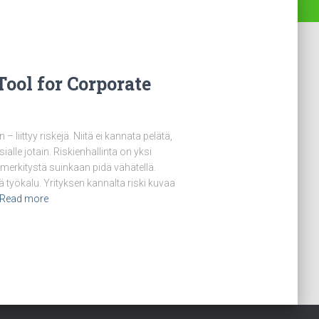
ool for Corporate
 liittyy riskejä. Niitä ei kannata pelätä,
sialle jotain. Riskienhallinta on yksi
n merkitystä suinkaan pidä vähätellä.
ä työkalu. Yrityksen kannalta riski kuvaa
Read more