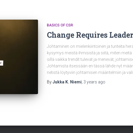
BASICS OF CSR
Change Requires Leade
Johtaminen on mielenkiintoinen ja tunteita her
kysymys meistä ihmisistä ja siitä, miten meitä
sillä vaikka trendit tulevat ja menevät, johtam
Johtamista itsessään en tässä lähde nyt määrit
netistä löytyviin johtamisen määritelmiin ja vali
By
Jukka K. Niemi
,
3 years
ago