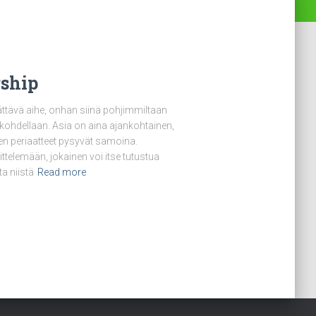
rship
ättävä aihe, onhan siinä pohjimmiltaan
 kohdellaan. Asia on aina ajankohtainen,
isen periaatteet pysyvät samoina.
telemään, jokainen voi itse tutustua
ta niistä
Read more