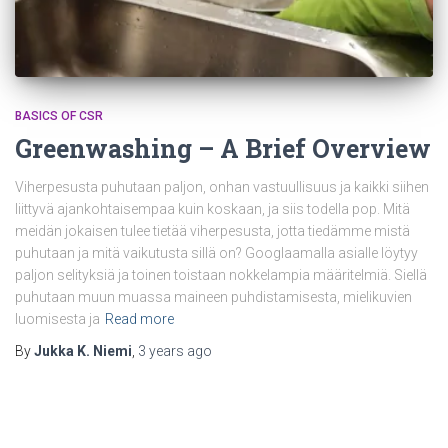
BASICS OF CSR
Greenwashing – A Brief Overview
Viherpesusta puhutaan paljon, onhan vastuullisuus ja kaikki siihen
liittyvä ajankohtaisempaa kuin koskaan, ja siis todella pop. Mitä
meidän jokaisen tulee tietää viherpesusta, jotta tiedämme mistä
puhutaan ja mitä vaikutusta sillä on? Googlaamalla asialle löytyy
paljon selityksiä ja toinen toistaan nokkelampia määritelmiä. Siellä
puhutaan muun muassa maineen puhdistamisesta, mielikuvien
luomisesta ja
Read more
By
Jukka K. Niemi
,
3 years
ago