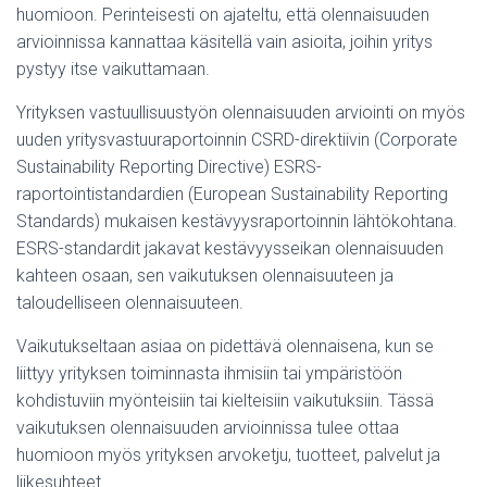
huomioon. Perinteisesti on ajateltu, että olennaisuuden
arvioinnissa kannattaa käsitellä vain asioita, joihin yritys
pystyy itse vaikuttamaan.
Yrityksen vastuullisuustyön olennaisuuden arviointi on myös
uuden yritysvastuuraportoinnin CSRD-direktiivin (Corporate
Sustainability Reporting Directive) ESRS-
raportointistandardien (European Sustainability Reporting
Standards) mukaisen kestävyysraportoinnin lähtökohtana.
ESRS-standardit jakavat kestävyysseikan olennaisuuden
kahteen osaan, sen vaikutuksen olennaisuuteen ja
taloudelliseen olennaisuuteen.
Vaikutukseltaan asiaa on pidettävä olennaisena, kun se
liittyy yrityksen toiminnasta ihmisiin tai ympäristöön
kohdistuviin myönteisiin tai kielteisiin vaikutuksiin. Tässä
vaikutuksen olennaisuuden arvioinnissa tulee ottaa
huomioon myös yrityksen arvoketju, tuotteet, palvelut ja
liikesuhteet.