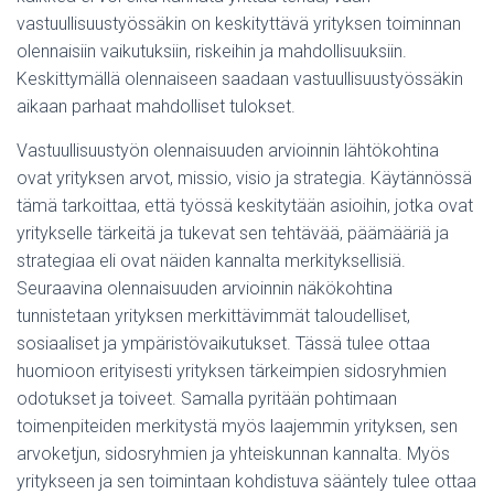
vastuullisuustyössäkin on keskityttävä yrityksen toiminnan
olennaisiin vaikutuksiin, riskeihin ja mahdollisuuksiin.
Keskittymällä olennaiseen saadaan vastuullisuustyössäkin
aikaan parhaat mahdolliset tulokset.
Vastuullisuustyön olennaisuuden arvioinnin lähtökohtina
ovat yrityksen arvot, missio, visio ja strategia. Käytännössä
tämä tarkoittaa, että työssä keskitytään asioihin, jotka ovat
yritykselle tärkeitä ja tukevat sen tehtävää, päämääriä ja
strategiaa eli ovat näiden kannalta merkityksellisiä.
Seuraavina olennaisuuden arvioinnin näkökohtina
tunnistetaan yrityksen merkittävimmät taloudelliset,
sosiaaliset ja ympäristövaikutukset. Tässä tulee ottaa
huomioon erityisesti yrityksen tärkeimpien sidosryhmien
odotukset ja toiveet. Samalla pyritään pohtimaan
toimenpiteiden merkitystä myös laajemmin yrityksen, sen
arvoketjun, sidosryhmien ja yhteiskunnan kannalta. Myös
yritykseen ja sen toimintaan kohdistuva sääntely tulee ottaa