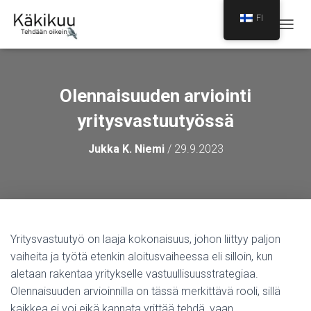
FI
N
A
V
I
G
Olennaisuuden arviointi
O
I
yritysvastuutyössä
N
T
Jukka K. Niemi
/
29.9.2023
I
P
Ä
Ä
L
L
E
Yritysvastuutyö on laaja kokonaisuus, johon liittyy paljon
/
vaiheita ja työtä etenkin aloitusvaiheessa eli silloin, kun
P
O
aletaan rakentaa yritykselle vastuullisuusstrategiaa.
I
Olennaisuuden arvioinnilla on tässä merkittävä rooli, sillä
S
kaikkea ei voi eikä kannata yrittää tehdä, vaan