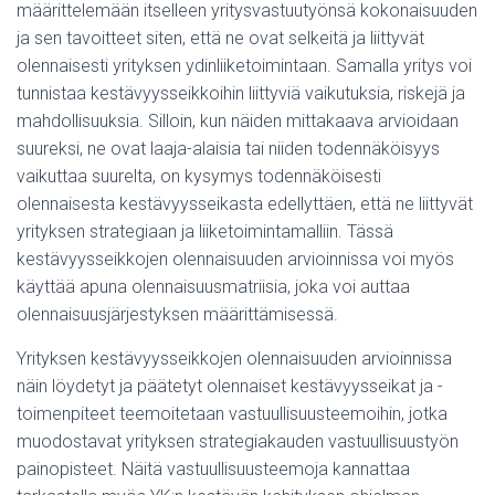
määrittelemään itselleen yritysvastuutyönsä kokonaisuuden
ja sen tavoitteet siten, että ne ovat selkeitä ja liittyvät
olennaisesti yrityksen ydinliiketoimintaan. Samalla yritys voi
tunnistaa kestävyysseikkoihin liittyviä vaikutuksia, riskejä ja
mahdollisuuksia. Silloin, kun näiden mittakaava arvioidaan
suureksi, ne ovat laaja-alaisia tai niiden todennäköisyys
vaikuttaa suurelta, on kysymys todennäköisesti
olennaisesta kestävyysseikasta edellyttäen, että ne liittyvät
yrityksen strategiaan ja liiketoimintamalliin. Tässä
kestävyysseikkojen olennaisuuden arvioinnissa voi myös
käyttää apuna olennaisuusmatriisia, joka voi auttaa
olennaisuusjärjestyksen määrittämisessä.
Yrityksen kestävyysseikkojen olennaisuuden arvioinnissa
näin löydetyt ja päätetyt olennaiset kestävyysseikat ja -
toimenpiteet teemoitetaan vastuullisuusteemoihin, jotka
muodostavat yrityksen strategiakauden vastuullisuustyön
painopisteet. Näitä vastuullisuusteemoja kannattaa