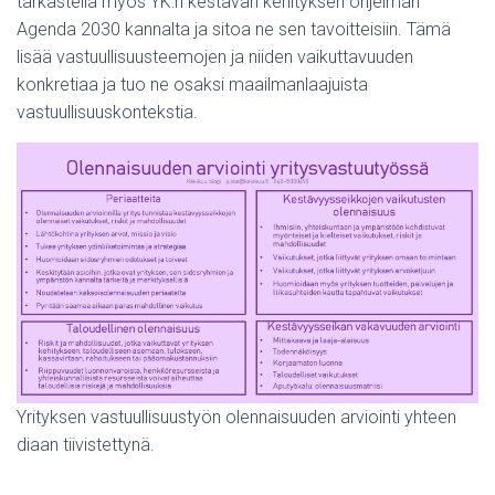
tarkastella myös YK:n kestävän kehityksen ohjelman
Agenda 2030 kannalta ja sitoa ne sen tavoitteisiin. Tämä
lisää vastuullisuusteemojen ja niiden vaikuttavuuden
konkretiaa ja tuo ne osaksi maailmanlaajuista
vastuullisuuskontekstia.
Yrityksen vastuullisuustyön olennaisuuden arviointi yhteen
diaan tiivistettynä.