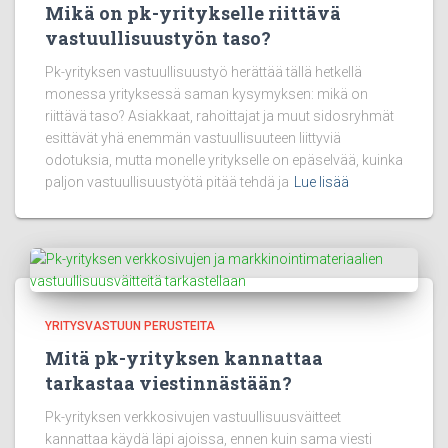
Mikä on pk-yritykselle riittävä
vastuullisuustyön taso?
Pk-yrityksen vastuullisuustyö herättää tällä hetkellä
monessa yrityksessä saman kysymyksen: mikä on
riittävä taso? Asiakkaat, rahoittajat ja muut sidosryhmät
esittävät yhä enemmän vastuullisuuteen liittyviä
odotuksia, mutta monelle yritykselle on epäselvää, kuinka
paljon vastuullisuustyötä pitää tehdä ja
Lue lisää
YRITYSVASTUUN PERUSTEITA
Mitä pk-yrityksen kannattaa
tarkastaa viestinnästään?
Pk-yrityksen verkkosivujen vastuullisuusväitteet
kannattaa käydä läpi ajoissa, ennen kuin sama viesti