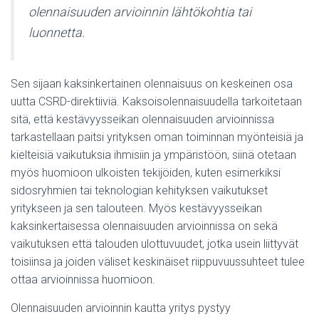
olennaisuuden arvioinnin lähtökohtia tai
luonnetta.
Sen sijaan kaksinkertainen olennaisuus on keskeinen osa
uutta CSRD-direktiiviä. Kaksoisolennaisuudella tarkoitetaan
sitä, että kestävyysseikan olennaisuuden arvioinnissa
tarkastellaan paitsi yrityksen oman toiminnan myönteisiä ja
kielteisiä vaikutuksia ihmisiin ja ympäristöön, siinä otetaan
myös huomioon ulkoisten tekijöiden, kuten esimerkiksi
sidosryhmien tai teknologian kehityksen vaikutukset
yritykseen ja sen talouteen. Myös kestävyysseikan
kaksinkertaisessa olennaisuuden arvioinnissa on sekä
vaikutuksen että talouden ulottuvuudet, jotka usein liittyvät
toisiinsa ja joiden väliset keskinäiset riippuvuussuhteet tulee
ottaa arvioinnissa huomioon.
Olennaisuuden arvioinnin kautta yritys pystyy