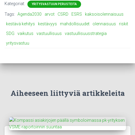
Kategoriat:
YRITYSVASTUUN PERUSTEITA
Tags:
Agenda2030
arvot
CSRD
ESRS
kaksoisolennaisuus
kestävä kehitys
kestävyys
mahdollisuudet
olennaisuus
riskit
SDG
vaikutus
vastuullisuus
vastuullisuusstrategia
yritysvastuu
Aiheeseen liittyviä artikkeleita