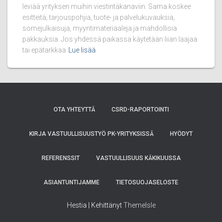
leviää yrityksen muihin viestintäkanaviin. Sama koskee
esitteitä, tarjouspohjia, tuote- ja palvelukuvauksia,
somejulkaisuja, myyntimateriaaleja ja mahdollisia
pakkauksia. Jos yhdessä paikassa käytetään liian laajaa
tai epätarkkaa
Lue lisää
OTA YHTEYTTÄ
CSRD-RAPORTOINTI
KIRJA VASTUULLISUUSTYÖ PK-YRITYKSISSÄ
HYÖDYT
REFERENSSIT
VASTUULLISUUS KÄKIKUUSSA
ASIANTUNTIJAMME
TIETOSUOJASELOSTE
Hestia | Kehittänyt
ThemeIsle